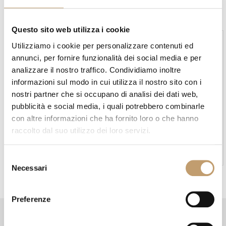
g
a
Questo sito web utilizza i cookie
t
Utilizziamo i cookie per personalizzare contenuti ed
i
annunci, per fornire funzionalità dei social media e per
analizzare il nostro traffico. Condividiamo inoltre
o
informazioni sul modo in cui utilizza il nostro sito con i
n
nostri partner che si occupano di analisi dei dati web,
pubblicità e social media, i quali potrebbero combinarle
con altre informazioni che ha fornito loro o che hanno
In stock
In stock
raccolto dal suo utilizzo dei loro servizi.
Cucina Skill - Modulnova
Cucina Vertical MH6 -
Modulnova
A partire da
€27.593
A partire da
€25.158
S
Necessari
e
l
e
Preferenze
z
i
Format
Informazioni