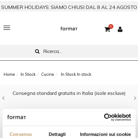
SUMMER HOLIDAYS: SIAMO CHIUSI DAL 8 AL 24 AGOSTO
0
T
o
g
g
l
Home
In Stock
Cucine
In Stock In stock
e
Consegna standard gratuita in Italia (isole escluse)
n
a
v
FILTRA PER
i
Consenso
Dettagli
Informazioni sui cookie