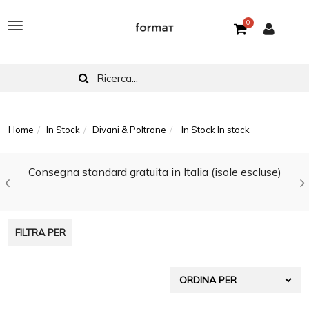
0
T
o
g
g
l
Home
In Stock
Divani & Poltrone
In Stock In stock
e
Consegna standard gratuita in Italia (isole escluse)
n
a
v
FILTRA PER
i
g
a