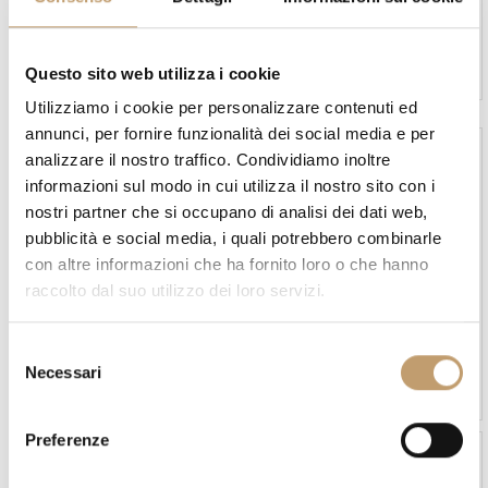
In stock
In stock
Divano Sanders Air - Ditre
Divano Sky Due - Campeggi
Italia
Questo sito web utilizza i cookie
A partire da
€1.550
A partire da
€2.572
Utilizziamo i cookie per personalizzare contenuti ed
annunci, per fornire funzionalità dei social media e per
analizzare il nostro traffico. Condividiamo inoltre
informazioni sul modo in cui utilizza il nostro sito con i
nostri partner che si occupano di analisi dei dati web,
pubblicità e social media, i quali potrebbero combinarle
con altre informazioni che ha fornito loro o che hanno
raccolto dal suo utilizzo dei loro servizi.
In stock
In stock
Divano Soft Island -
Divano Space Express -
S
Bonaldo
Samoa
Necessari
e
A partire da
€3.634
A partire da
€2.652
l
e
Preferenze
z
i