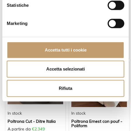
o
Statistiche
n
e
Marketing
d
e
In stock
In stock
l
Divano con pouf abbinato
Poltrona 356 - Ditre Italia
c
Accetta tutti i cookie
A partire da
€1.500
A partire da
€1.825
o
n
s
Accetta selezionati
e
n
Rifiuta
s
o
In stock
In stock
Poltrona Cut - Ditre Italia
Poltrona Ernest con pouf -
Poliform
A partire da
€2.349