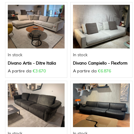
t
i
o
n
In stock
In stock
Divano Artis - Ditre Italia
Divano Campiello - Flexform
A partire da
€3.670
A partire da
€6.876
In stock
In stock