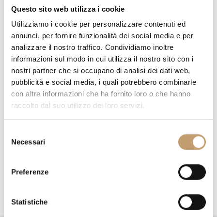
Questo sito web utilizza i cookie
Wir möchten eine vertrauensvolle Beziehung zu unseren
g
Utilizziamo i cookie per personalizzare contenuti ed
Kunden aufbauen: Wenn Sie einen besseren Preis finden
a
annunci, per fornire funzionalità dei social media e per
als wir, sind wir bereit, ihn auszugleichen.
t
analizzare il nostro traffico. Condividiamo inoltre
Unser Preisversprechen gilt, wenn:
informazioni sul modo in cui utilizza il nostro sito con i
i
nostri partner che si occupano di analisi dei dati web,
- Das angegeben Produkt ist identisch mit unserer (
o
pubblicità e social media, i quali potrebbero combinarle
Marke, Größe, Ausführung, Farbe usw..).
con altre informazioni che ha fornito loro o che hanno
n
raccolto dal suo utilizzo dei loro servizi.
- Das Produkt ist neu.
- Die Gesamtkosten des Produkts und
S
Versandkosten sind niedriger als unser Angebot
Necessari
e
- Das wettbewerbsfähigste Angebot, das Sie
l
erhalten haben, ist echt und wird klar
e
gekennzeichnet (Link, Bild, usw).
Preferenze
z
i
o
Statistiche
n