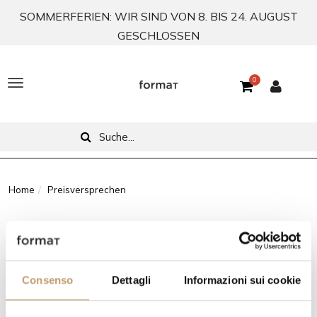
SOMMERFERIEN: WIR SIND VON 8. BIS 24. AUGUST
GESCHLOSSEN
0
T
o
g
g
l
Home
Preisversprechen
e
Preisversprechen
n
a
Wir möchten, dass Design für jedermann zugänglich ist:
Consenso
Dettagli
Informazioni sui cookie
v
Jeden Tag sind wir bestrebt, Produkte zum besten Preis/
i
Leistungsverhältnis anzubieten.