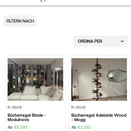
g
a
FILTERN NACH
t
i
o
n
In stock
In stock
Bücherregal Blade -
Bücherregal Adelaide Wood
Modulnova
- Mogg
Ab
€5.330
Ab
€1.222