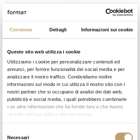
Consenso
Dettagli
Informazioni sui cookie
Questo sito web utilizza i cookie
In stock
In stock
Utilizziamo i cookie per personalizzare contenuti ed
annunci, per fornire funzionalità dei social media e per
Bücherregal Air soft - Lago
Bücherregal Airport -
Cattelan Italia
analizzare il nostro traffico. Condividiamo inoltre
Ab
€4.030
Ab
€6.002
informazioni sul modo in cui utilizza il nostro sito con i
nostri partner che si occupano di analisi dei dati web,
pubblicità e social media, i quali potrebbero combinarle
con altre informazioni che ha fornito loro o che hanno
raccolto dal suo utilizzo dei loro servizi.
S
Necessari
e