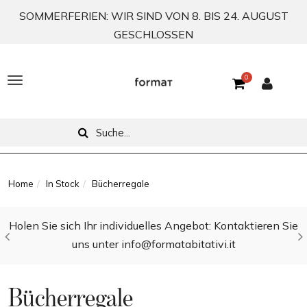
SOMMERFERIEN: WIR SIND VON 8. BIS 24. AUGUST
GESCHLOSSEN
0
T
o
g
g
l
Home
In Stock
Bücherregale
e
Holen Sie sich Ihr individuelles Angebot: Kontaktieren Sie
n
uns unter info@formatabitativi.it
a
v
Bücherregale
i