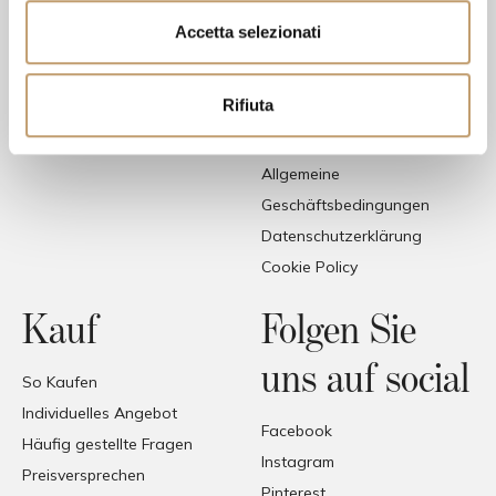
Treffpunkt für
n
Designliebhaber und die
s
Accetta selezionati
Wer sind wir
e
besten italienischen und
Kontakt
n
internationalen Marken
Rifiuta
s
Zahlungsmethoden
o
Rücksendung
Allgemeine
Geschäftsbedingungen
Datenschutzerklärung
Cookie Policy
Kauf
Folgen Sie
uns auf social
So Kaufen
Individuelles Angebot
Facebook
Häufig gestellte Fragen
Instagram
Preisversprechen
Pinterest