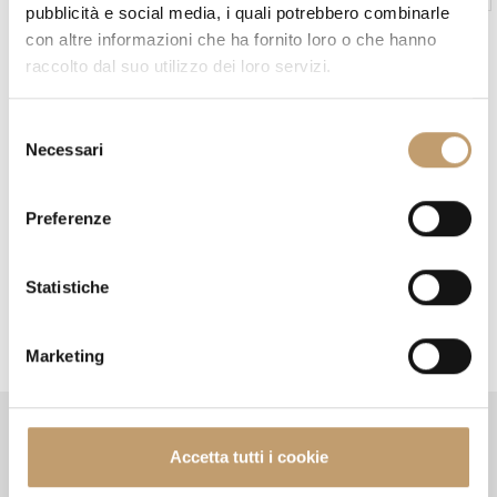
pubblicità e social media, i quali potrebbero combinarle
con altre informazioni che ha fornito loro o che hanno
raccolto dal suo utilizzo dei loro servizi.
S
Necessari
e
l
e
In stock
Preferenze
z
Wohnraumwand Code -
i
Poliform
o
Statistiche
Ab
€9.014
n
e
Marketing
d
e
l
Format
Informatione
c
Accetta tutti i cookie
o
n