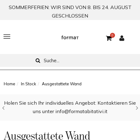
SOMMERFERIEN: WIR SIND VON 8. BIS 24. AUGUST
GESCHLOSSEN
0
T
o
g
g
l
Home
In Stock
Ausgestattete Wand
e
Holen Sie sich Ihr individuelles Angebot: Kontaktieren Sie
n
uns unter info@formatabitativi.it
a
v
Ausgestattete Wand
i