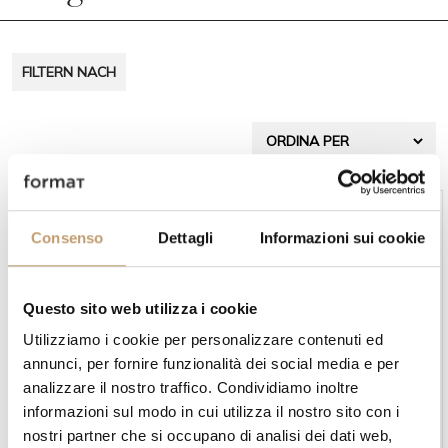
g
a
FILTERN NACH
t
i
o
n
Consenso
Dettagli
Informazioni sui cookie
Questo sito web utilizza i cookie
Utilizziamo i cookie per personalizzare contenuti ed
annunci, per fornire funzionalità dei social media e per
In stock
In stock
analizzare il nostro traffico. Condividiamo inoltre
Klingentageswand -
Klingentageswand Blade-
Modulnova
Brera - Modulnova
informazioni sul modo in cui utilizza il nostro sito con i
Ab
€12.014
Ab
€5.720
nostri partner che si occupano di analisi dei dati web,