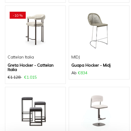
-10 %
Cattelan Italia
MIDJ
Greta Hocker - Cattelan
Guapa Hocker - Midj
Italia
Ab
€834
€1.128
€1.015