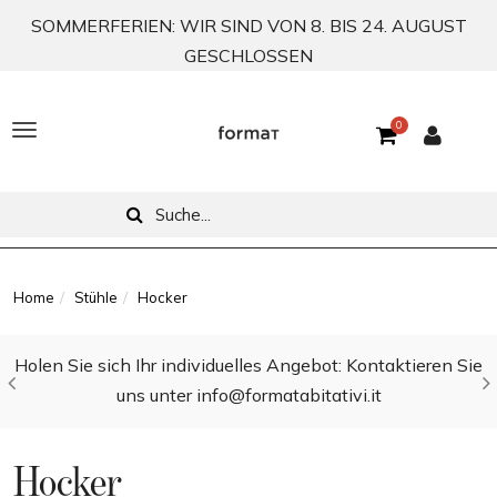
SOMMERFERIEN: WIR SIND VON 8. BIS 24. AUGUST
GESCHLOSSEN
0
T
o
g
g
l
Home
Stühle
Hocker
e
Holen Sie sich Ihr individuelles Angebot: Kontaktieren Sie
n
uns unter info@formatabitativi.it
a
v
Hocker
i