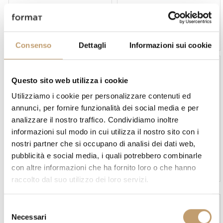
Meridiani
Ozzio Italia
Hardy Hocker - Meridiani
Hocker Adam - Ozzio Italia
Preis auf Anfrage
Ab
€1.012
Consenso
Dettagli
Informazioni sui cookie
-10 %
Questo sito web utilizza i cookie
Utilizziamo i cookie per personalizzare contenuti ed
annunci, per fornire funzionalità dei social media e per
analizzare il nostro traffico. Condividiamo inoltre
informazioni sul modo in cui utilizza il nostro sito con i
Cattelan Italia
Ozzio Italia
nostri partner che si occupano di analisi dei dati web,
pubblicità e social media, i quali potrebbero combinarle
Hocker Alessio - Cattelan
Hocker Alida - Ozzio Italia
Italia
con altre informazioni che ha fornito loro o che hanno
Ab
€1.062
€460
€414
raccolto dal suo utilizzo dei loro servizi.
S
Necessari
e