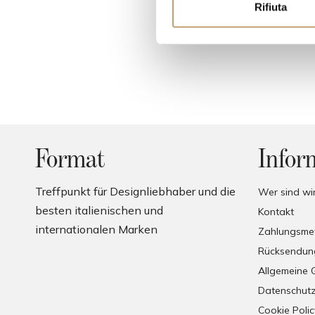
o
Rifiuta
n
e
d
e
l
c
o
n
Format
Infor
s
e
Treffpunkt für Designliebhaber und die
n
Wer sind wi
s
besten italienischen und
Kontakt
o
internationalen Marken
Zahlungsme
Rücksendun
Allgemeine 
Datenschutz
Cookie Polic