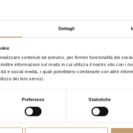
Dettagli
ookie
Tempur
Tempur
nalizzare contenuti ed annunci, per fornire funzionalità dei socia
Tempur One Matratze –
Tempur Pro Mdv Matratze –
inoltre informazioni sul modo in cui utilizza il nostro sito con i 
Tempur
Mittelweich – Tempur
icità e social media, i quali potrebbero combinarle con altre inform
Ab
€1.200
Ab
€1.700
lizzo dei loro servizi.
Preferenze
Statistiche