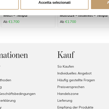
Accetta selezionati
A
Tempur
Tempur
Tempur Pro Mdv Matratze –
Tempur Pro SmartCool-
weich – Tempur
Matratze – mittelfest – Tempur
Ab
€1.700
Ab
€1.700
mationen
Kauf
r
So Kaufen
Individuelles Angebot
thoden
Häufig gestellte Fragen
g
Preisversprechen
Geschäftsbedingungen
Handelszone
erklärung
Lieferung
y
Empfang der Produkte