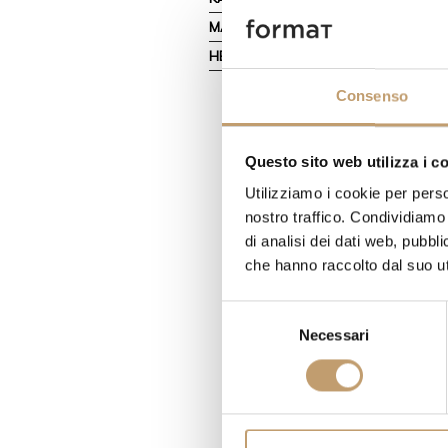
MASSNAHMEN
HERSTELLER
Consenso
Questo sito web utilizza i c
Utilizziamo i cookie per perso
nostro traffico. Condividiamo 
di analisi dei dati web, pubbl
che hanno raccolto dal suo uti
S
Necessari
e
l
e
z
i