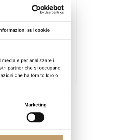
Informazioni sui cookie
Tempur
l media e per analizzare il
Tempur Pro Mdv Matratze –
nostri partner che si occupano
fest – Tempur
azioni che ha fornito loro o
Ab
€1.700
Marketing