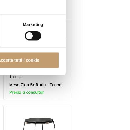
Mesa Chelsea - Tapa
extensible - Unopiù
de
€4.147
Marketing
-10 %
ccetta tutti i cookie
Talenti
Mesa Cleo Soft Alu - Talenti
Precio a consultar