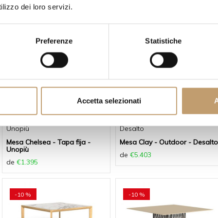
Mesa Capri - Talenti
Mesa Casilda - Talenti
lizzo dei loro servizi.
Precio a consultar
Precio a consultar
Preferenze
Statistiche
Accetta selezionati
A
Unopiù
Desalto
Mesa Chelsea - Tapa fija -
Mesa Clay - Outdoor - Desalto
Unopiù
de
€5.403
de
€1.395
-10 %
-10 %