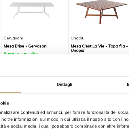
Gervasoni
Unopiù
Mesa Brise - Gervasoni
Mesa C'est La Vie - Tapa fija -
Unopiù
Precio a consultar
de
€5.086
-10 %
-10 %
Dettagli
ookie
nalizzare contenuti ed annunci, per fornire funzionalità dei socia
inoltre informazioni sul modo in cui utilizza il nostro sito con i 
Talenti
Talenti
icità e social media, i quali potrebbero combinarle con altre inform