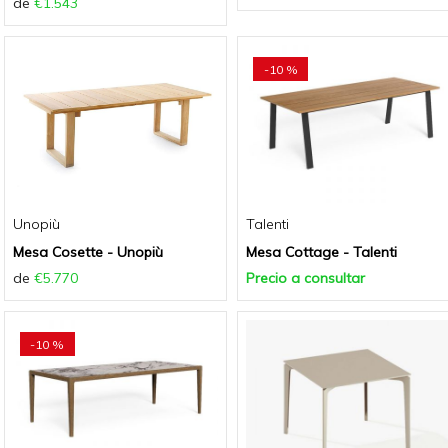
de
€1.543
-10 %
Unopiù
Talenti
Mesa Cosette - Unopiù
Mesa Cottage - Talenti
de
€5.770
Precio a consultar
-10 %