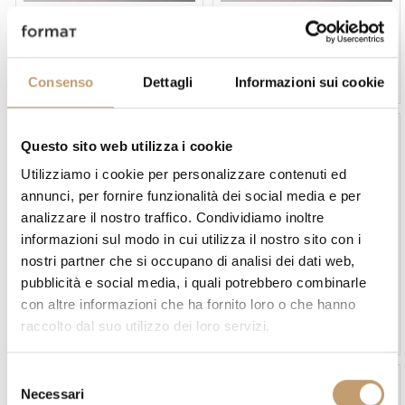
Icon's Milano
Icon's Milano
Aparador 103 Color Field -
Aparador 103 Floreal -
Icon's Milano
Icon's Milano
Consenso
Dettagli
Informazioni sui cookie
de
€2.470
de
€2.470
Questo sito web utilizza i cookie
Utilizziamo i cookie per personalizzare contenuti ed
annunci, per fornire funzionalità dei social media e per
analizzare il nostro traffico. Condividiamo inoltre
informazioni sul modo in cui utilizza il nostro sito con i
nostri partner che si occupano di analisi dei dati web,
Icon's Milano
Icon's Milano
pubblicità e social media, i quali potrebbero combinarle
Aparador 103 Impero -
Aparador 103 Jungle - Icon's
con altre informazioni che ha fornito loro o che hanno
Icon's Milano
Milano
raccolto dal suo utilizzo dei loro servizi.
de
€2.470
de
€2.470
S
Necessari
e