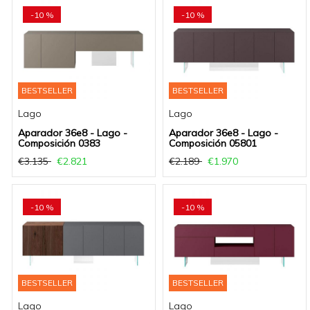
-10 %
-10 %
BESTSELLER
BESTSELLER
Lago
Lago
Aparador 36e8 - Lago -
Aparador 36e8 - Lago -
Composición 0383
Composición 05801
€3.135
€2.821
€2.189
€1.970
-10 %
-10 %
BESTSELLER
BESTSELLER
Lago
Lago