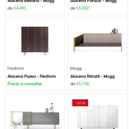
Alacena Ikebana - Mogg
Alacena Partour - Mogg
de
€4.481
de
€5.682
Flexform
Mogg
Alacena Piuma - Flexform
Alacena Ritratti - Mogg
Precio a consultar
de
€5.736
-10 %