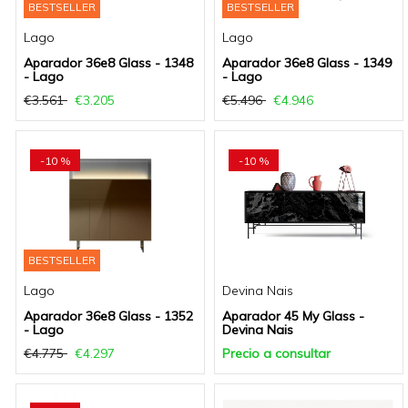
BESTSELLER
BESTSELLER
Lago
Lago
Aparador 36e8 Glass - 1348
Aparador 36e8 Glass - 1349
- Lago
- Lago
€3.561
€3.205
€5.496
€4.946
-10 %
-10 %
BESTSELLER
Lago
Devina Nais
Aparador 36e8 Glass - 1352
Aparador 45 My Glass -
- Lago
Devina Nais
€4.775
€4.297
Precio a consultar