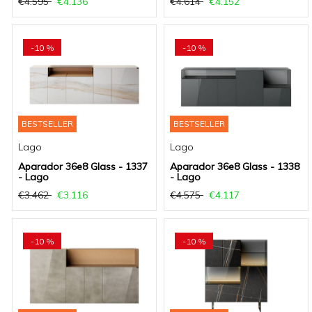
€4.595
€4.136
€4.614
€4.152
-10 %
-10 %
BESTSELLER
BESTSELLER
Lago
Lago
Aparador 36e8 Glass - 1337
Aparador 36e8 Glass - 1338
- Lago
- Lago
€3.462
€3.116
€4.575
€4.117
-10 %
-10 %