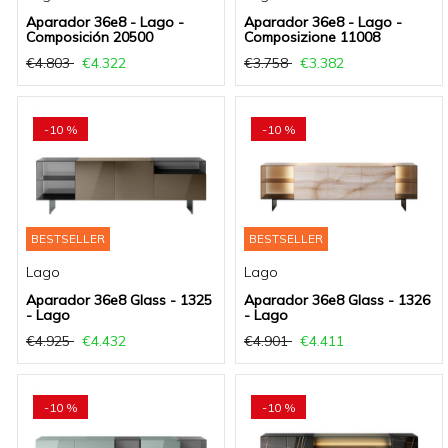
Aparador 36e8 - Lago -
Aparador 36e8 - Lago -
Composición 20500
Composizione 11008
€4.803
€4.322
€3.758
€3.382
-10 %
-10 %
BESTSELLER
BESTSELLER
Lago
Lago
Aparador 36e8 Glass - 1325
Aparador 36e8 Glass - 1326
- Lago
- Lago
€4.925
€4.432
€4.901
€4.411
-10 %
-10 %