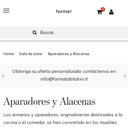
0
T
o
g
g
l
Home
Sala de estar
Aparadores y Alacenas
e
Obtenga su oferta personalizada: contáctenos en
n
info@formatabitativi.it
a
v
Aparadores y Alacenas
i
g
Los armarios y aparadores, originalmente destinados a la
cocina o el comedor, se han convertido en los muebles
a