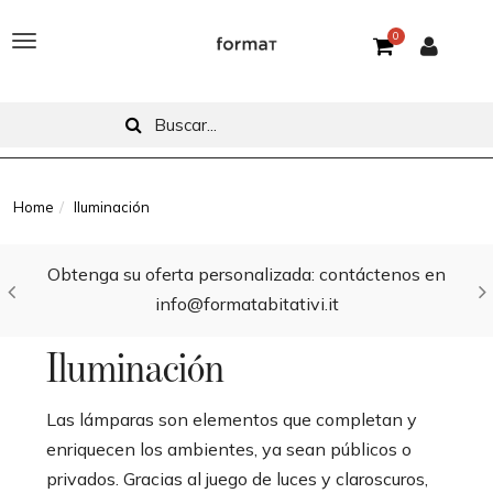
0
T
o
g
g
l
Home
Iluminación
e
Obtenga su oferta personalizada: contáctenos en
n
info@formatabitativi.it
a
v
Iluminación
i
Las lámparas son elementos que completan y
g
enriquecen los ambientes, ya sean públicos o
a
privados. Gracias al juego de luces y claroscuros,