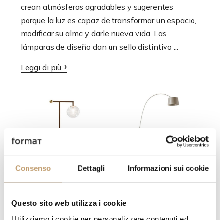
crean atmósferas agradables y sugerentes
t
porque la luz es capaz de transformar un espacio,
i
modificar su alma y darle nueva vida. Las
o
lámparas de diseño dan un sello distintivo ...
n
Leggi di più
Consenso
Dettagli
Informazioni sui cookie
LÁMPARAS DE MESA
LÁMPARAS DE
SUELO
Questo sito web utilizza i cookie
Utilizziamo i cookie per personalizzare contenuti ed