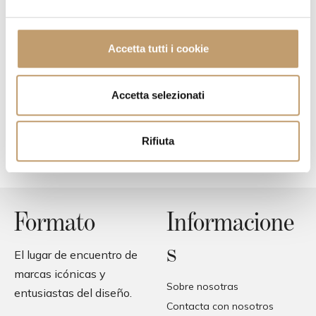
Descubre la selección
e
l
¿Necesitas ayuda?
c
Accetta tutti i cookie
o
Siempre estamos disponibles para hablar y responder a
n
tus preguntas
s
Accetta selezionati
e
n
Contáctenos
Rifiuta
s
o
Formato
Informacione
s
El lugar de encuentro de
marcas icónicas y
Sobre nosotras
entusiastas del diseño.
Contacta con nosotros