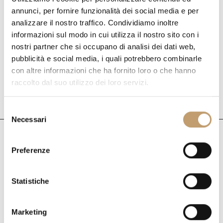
annunci, per fornire funzionalità dei social media e per
analizzare il nostro traffico. Condividiamo inoltre
informazioni sul modo in cui utilizza il nostro sito con i
nostri partner che si occupano di analisi dei dati web,
pubblicità e social media, i quali potrebbero combinarle
con altre informazioni che ha fornito loro o che hanno
LÁMPARAS
LÁMPARAS DE
raccolto dal suo utilizzo dei loro servizi.
COLGANTE
PARED
S
Necessari
e
l
e
Preferenze
Productos más vendidos
z
i
Descubre nuestra selección de los productos más icónicos
o
Statistiche
n
y únicos
e
Marketing
d