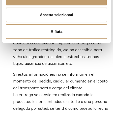
- Los productos pedidos a partir de Junio se
o
entregarán a partir de Septiembre
n
s
Accetta selezionati
RESPONSABILIDAD DEL CLIENTE
e
n
Las entregas se realizan con vehículos grandes: es
Rifiuta
s
responsabilidad del cliente informar de posibles
o
obstáculos que puedan impedir la entrega como
zona de tráfico restringido, vía no accesible para
vehículos grandes, escaleras estrechas, techos
bajos, ausencia de ascensor, etc.
Si estas informaciónes no se informan en el
momento del pedido, cualquier aumento en el costo
del transporte será a cargo del cliente.
La entrega se considera realizada cuando los
productos le son confiados a usted o a una persona
delegada por usted: se tendrá como prueba la fecha