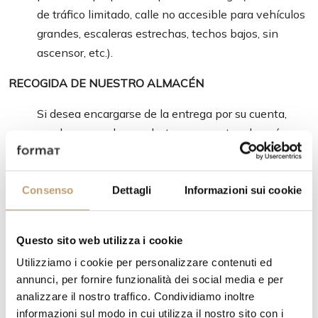
de tráfico limitado, calle no accesible para vehículos
grandes, escaleras estrechas, techos bajos, sin
ascensor, etc.).
RECOGIDA DE NUESTRO ALMACÉN
Si desea encargarse de la entrega por su cuenta,
puede recoger los productos en nuestro almacén
italiano. Esto se discutirá caso por caso, antes de
realizar el pedido.
Consenso
Dettagli
Informazioni sui cookie
TIEMPOS DE ENVÍO
Una vez finalizada la producción y los productos
Questo sito web utilizza i cookie
listos para ser enviados, se solicitará el pago final.
Utilizziamo i cookie per personalizzare contenuti ed
Tan pronto como los fondos se acrediten en nuestra
annunci, per fornire funzionalità dei social media e per
cuenta bancaria, se autorizará el envío. Las entregas
analizzare il nostro traffico. Condividiamo inoltre
dentro de la Unión Europea requieren
informazioni sul modo in cui utilizza il nostro sito con i