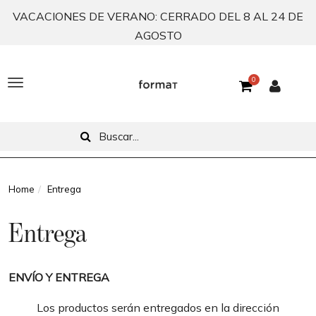
VACACIONES DE VERANO: CERRADO DEL 8 AL 24 DE
AGOSTO
0
T
o
g
g
l
Home
Entrega
e
Entrega
n
a
ENVÍO Y ENTREGA
v
Los productos serán entregados en la dirección
i