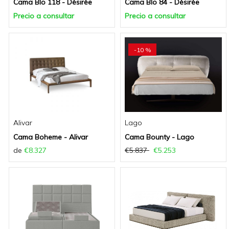
Cama Blo 118 - Dèsirèe
Cama Blo 84 - Dèsirèe
Precio a consultar
Precio a consultar
-10 %
Alivar
Lago
Cama Boheme - Alivar
Cama Bounty - Lago
de
€8.327
€5.837
€5.253