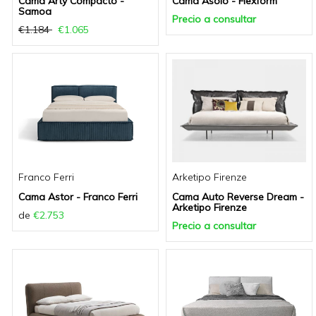
Cama Arty Compacto -
Cama Asolo - Flexform
Samoa
Precio a consultar
€1.184
€1.065
Franco Ferri
Arketipo Firenze
Cama Astor - Franco Ferri
Cama Auto Reverse Dream -
Arketipo Firenze
de
€2.753
Precio a consultar