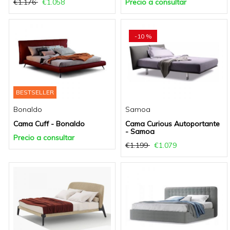
€1.176
€1.058
Precio a consultar
-10 %
BESTSELLER
Bonaldo
Samoa
Cama Cuff - Bonaldo
Cama Curious Autoportante
- Samoa
Precio a consultar
€1.199
€1.079