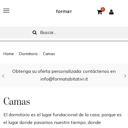
0
T
o
g
g
l
Home
Dormitorio
Camas
e
Obtenga su oferta personalizada: contáctenos en
n
info@formatabitativi.it
a
v
Camas
i
g
El dormitorio es el lugar fundacional de la casa, porque es
el lugar donde pasamos nuestro tiempo, donde
a