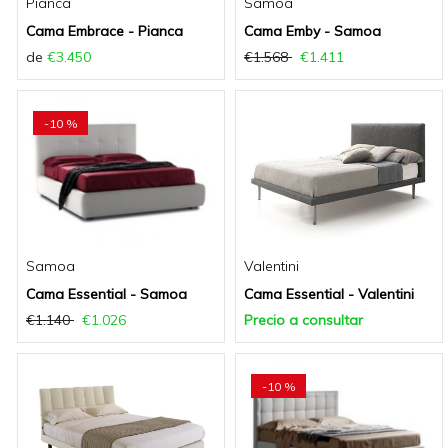
Pianca
Samoa
Cama Embrace - Pianca
Cama Emby - Samoa
de
€3.450
€1.568
€1.411
-10 %
Samoa
Valentini
Cama Essential - Samoa
Cama Essential - Valentini
€1.140
€1.026
Precio a consultar
-10 %