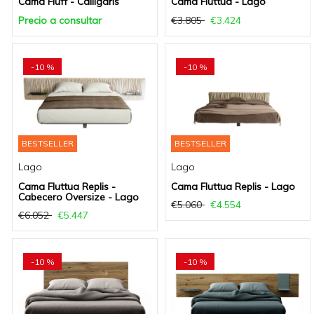
Cama Fluff - Calligaris
Cama Fluttua - Lago
Precio a consultar
€3.805
€3.424
-10 %
-10 %
BESTSELLER
BESTSELLER
Lago
Lago
Cama Fluttua Replis -
Cama Fluttua Replis - Lago
Cabecero Oversize - Lago
€5.060
€4.554
€6.052
€5.447
-10 %
-10 %