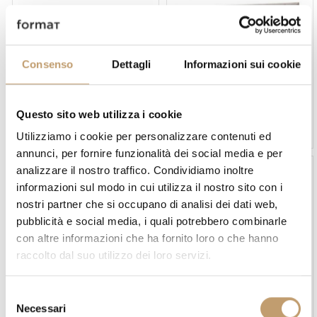
Consenso
Dettagli
Informazioni sui cookie
Flexform
Désirée
Cama Cestone - Flexform
Cama Chance - Dèsirèe
Questo sito web utilizza i cookie
Precio a consultar
Precio a consultar
Utilizziamo i cookie per personalizzare contenuti ed
annunci, per fornire funzionalità dei social media e per
analizzare il nostro traffico. Condividiamo inoltre
-10 %
informazioni sul modo in cui utilizza il nostro sito con i
nostri partner che si occupano di analisi dei dati web,
pubblicità e social media, i quali potrebbero combinarle
con altre informazioni che ha fornito loro o che hanno
raccolto dal suo utilizzo dei loro servizi.
Désirée
Samoa
S
Cama Chance Up - Dèesirèe
Cama Chic - Samoa
Necessari
e