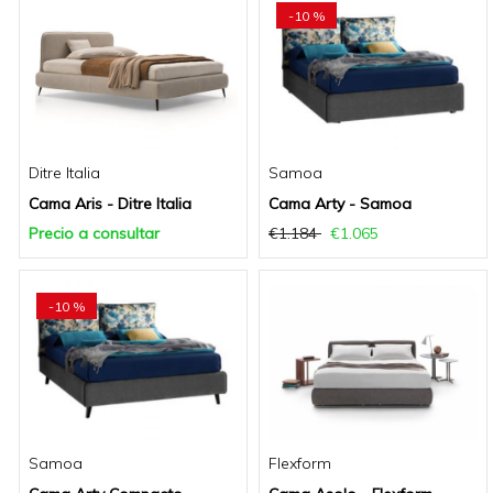
-10 %
Ditre Italia
Samoa
Cama Aris - Ditre Italia
Cama Arty - Samoa
Precio a consultar
€1.184
€1.065
-10 %
Samoa
Flexform