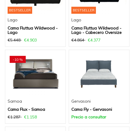
BESTSELLER
BESTSELLER
Lago
Lago
Cama Fluttua Wildwood -
Cama Fluttua Wildwood -
Lago
Lago - Cabecero Oversize
€5.448
€4.903
€4.864
€4.377
-10 %
Samoa
Gervasoni
Cama Flux - Samoa
Cama Fly - Gervasoni
€1.287
€1.158
Precio a consultar