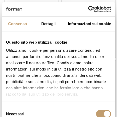
Consenso
Dettagli
Informazioni sui cookie
Flexform
Désirée
Questo sito web utilizza i cookie
Letto Cestone - Flexform
Letto Chance - Dèsirèe
Utilizziamo i cookie per personalizzare contenuti ed
Prezzo su richiesta
Prezzo su richiesta
annunci, per fornire funzionalità dei social media e per
analizzare il nostro traffico. Condividiamo inoltre
informazioni sul modo in cui utilizza il nostro sito con i
-10 %
nostri partner che si occupano di analisi dei dati web,
pubblicità e social media, i quali potrebbero combinarle
con altre informazioni che ha fornito loro o che hanno
raccolto dal suo utilizzo dei loro servizi.
Désirée
Samoa
S
Letto Chance Up - Dèesirèe
Letto Chic - Samoa
Necessari
e