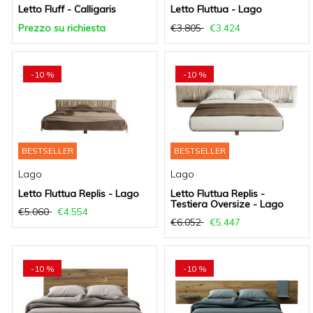
Letto Fluff - Calligaris
Letto Fluttua - Lago
Prezzo su richiesta
€3.805
€3.424
-10 %
-10 %
BESTSELLER
BESTSELLER
Lago
Lago
Letto Fluttua Replis - Lago
Letto Fluttua Replis -
Testiera Oversize - Lago
€5.060
€4.554
€6.052
€5.447
-10 %
-10 %