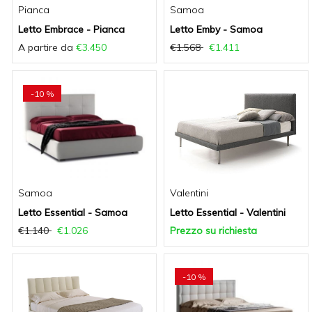
Pianca
Samoa
Letto Embrace - Pianca
Letto Emby - Samoa
A partire da
€3.450
€1.568
€1.411
-10 %
Samoa
Valentini
Letto Essential - Samoa
Letto Essential - Valentini
€1.140
€1.026
Prezzo su richiesta
-10 %