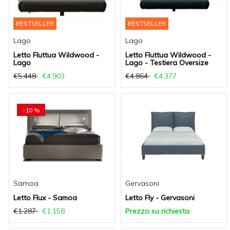
BESTSELLER
BESTSELLER
Lago
Lago
Letto Fluttua Wildwood -
Letto Fluttua Wildwood -
Lago
Lago - Testiera Oversize
€5.448
€4.903
€4.864
€4.377
-10 %
Samoa
Gervasoni
Letto Flux - Samoa
Letto Fly - Gervasoni
€1.287
€1.158
Prezzo su richiesta