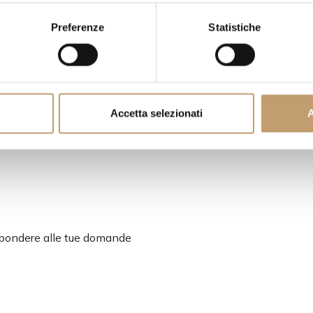
OUTDOOR
Preferenze
Statistiche
Accetta selezionati
A
ercati dagli appassionati di design.
spondere alle tue domande