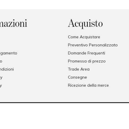
mazioni
Acquisto
Come Acquistare
Preventivo Personalizzato
pagamento
Domande Frequenti
so
Promessa di prezzo
ndizioni
Trade Area
cy
Consegne
y
Ricezione della merce
© COPYRIGHT 2026 FORMAT
FORMAT SRL - VIA TETTI VALFRÈ 1, ORBASSANO, TORINO (TO), ITALIA
P. I.V.A. 00482070018 | C.F. 00482070018 | REA TO - 336296 | C.V. 10.000 I.V.
PEC
MAURO@PEC.FORMATABITATIVI.IT