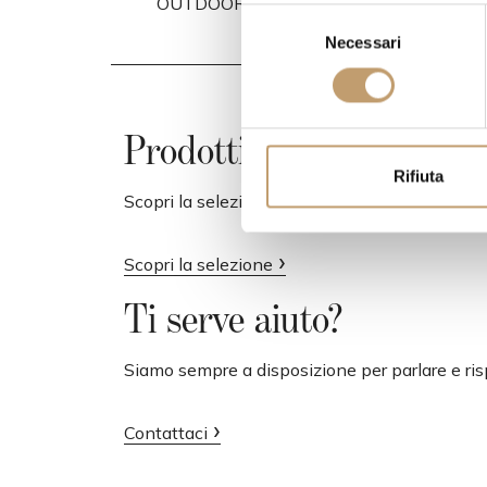
OUTDOOR
OUTDOOR
S
Necessari
e
l
e
z
Prodotti Bestseller
i
o
Rifiuta
n
Scopri la selezione dei prodotti più amati e ric
e
d
Scopri la selezione
e
l
Ti serve aiuto?
c
o
Siamo sempre a disposizione per parlare e ri
n
s
Contattaci
e
n
s