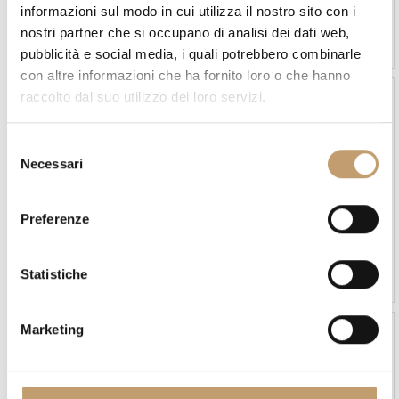
Comodino Easy - Novamobili
Comodino Quarantacinque -
informazioni sul modo in cui utilizza il nostro sito con i
Novamobili
nostri partner che si occupano di analisi dei dati web,
A partire da
€250
A partire da
€640
pubblicità e social media, i quali potrebbero combinarle
con altre informazioni che ha fornito loro o che hanno
raccolto dal suo utilizzo dei loro servizi.
S
Necessari
e
l
e
Preferenze
z
In stock
In stock
i
Comò 36&8 - Lago
Comò Dedalo - Pianca
o
Statistiche
A partire da
€2.700
A partire da
€1.749
n
e
Marketing
d
e
l