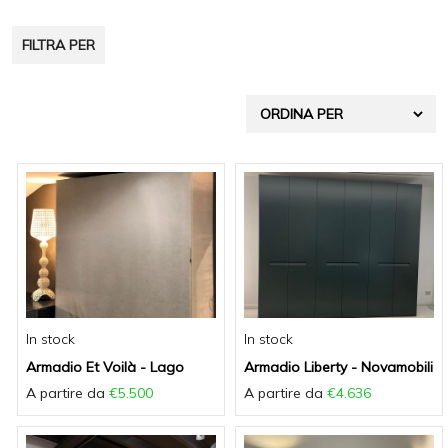
g
a
FILTRA PER
t
i
o
n
In stock
In stock
Armadio Et Voilà - Lago
Armadio Liberty - Novamobili
A partire da
€5.500
A partire da
€4.636