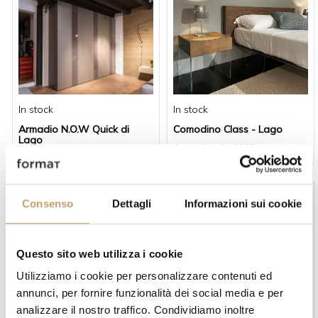
In stock
In stock
Armadio N.O.W Quick di
Comodino Class - Lago
Lago
A partire da
€905
A partire da
€4.403
Consenso
Dettagli
Informazioni sui cookie
Questo sito web utilizza i cookie
Utilizziamo i cookie per personalizzare contenuti ed
annunci, per fornire funzionalità dei social media e per
In stock
In stock
analizzare il nostro traffico. Condividiamo inoltre