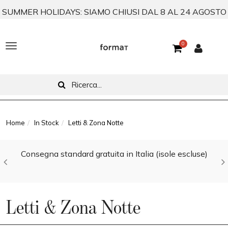
SUMMER HOLIDAYS: SIAMO CHIUSI DAL 8 AL 24 AGOSTO
0
T
o
g
g
l
Home
In Stock
Letti & Zona Notte
e
Consegna standard gratuita in Italia (isole escluse)
n
a
v
Letti & Zona Notte
i