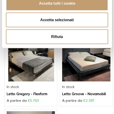
c
Accetta tutti i cookie
o
n
s
In stock
In stock
Accetta selezionati
e
Comò Kelly - Poliform
Letto Ada - Ditre Italia
n
A partire da
€3.540
A partire da
€2.194
Rifiuta
s
o
In stock
In stock
Letto Gregory - Flexform
Letto Groove - Novamobili
A partire da
€5.763
A partire da
€2.187