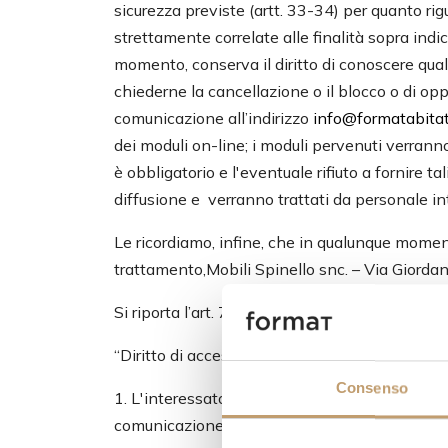
sicurezza previste (artt. 33-34) per quanto ri
strettamente correlate alle finalità sopra indi
momento, conserva il diritto di conoscere quali 
chiederne la cancellazione o il blocco o di opp
comunicazione all’indirizzo
info@formatabitati
dei moduli on-line; i moduli pervenuti verranno
è obbligatorio e l'eventuale rifiuto a fornire ta
diffusione e verranno trattati da personale in
Le ricordiamo, infine, che in qualunque momento 
trattamento,Mobili Spinello snc. – Via Giordano
Si riporta l’art. 7 del Decreto Legislativo n.19
“Diritto di accesso ai dati personali ed altri dirit
Consenso
1. L'interessato ha diritto di ottenere la conf
comunicazione in forma intelligibile.