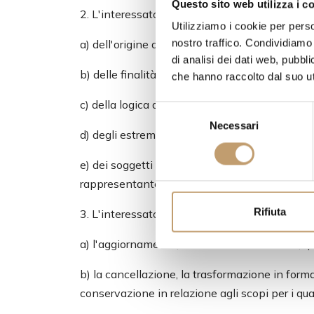
Questo sito web utilizza i c
2. L'interessato ha diritto di ottenere l'indicaz
Utilizziamo i cookie per perso
nostro traffico. Condividiamo 
a) dell'origine dei dati personali;
di analisi dei dati web, pubbl
b) delle finalità e modalità del trattamento;
che hanno raccolto dal suo uti
c) della logica applicata in caso di trattamento
S
Necessari
e
d) degli estremi identificativi del titolare, de
l
e
e) dei soggetti o delle categorie di soggetti 
z
rappresentante designato nel territorio dello S
i
o
Rifiuta
3. L'interessato ha diritto di ottenere:
n
a) l'aggiornamento, la rettificazione ovvero, q
e
d
b) la cancellazione, la trasformazione in forma 
e
conservazione in relazione agli scopi per i qual
l
c