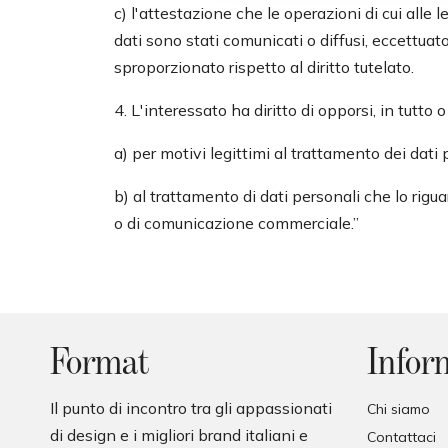
c) l'attestazione che le operazioni di cui alle 
o
dati sono stati comunicati o diffusi, eccettu
n
sproporzionato rispetto al diritto tutelato.
s
e
4. L'interessato ha diritto di opporsi, in tutto o
n
s
a) per motivi legittimi al trattamento dei dati
o
b) al trattamento di dati personali che lo rigua
o di comunicazione commerciale.”
Format
Infor
Il punto di incontro tra gli appassionati
Chi siamo
di design e i migliori brand italiani e
Contattaci