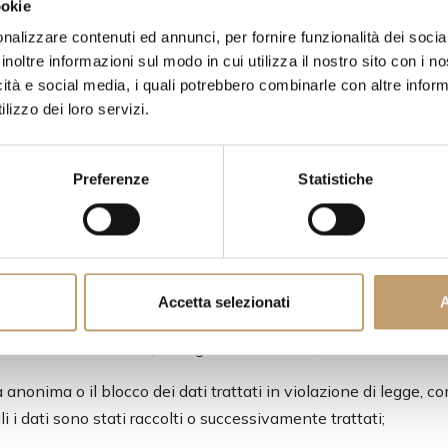
ookie
ione:
nalizzare contenuti ed annunci, per fornire funzionalità dei socia
inoltre informazioni sul modo in cui utilizza il nostro sito con i 
icità e social media, i quali potrebbero combinarle con altre inform
lizzo dei loro servizi.
 effettuato con l'ausilio di strumenti elettronici;
Preferenze
Statistiche
i responsabili e del rappresentante designato ai sensi dell'arti
ai quali i dati personali possono essere comunicati o che posso
tato, di responsabili o incaricati.
Accetta selezionati
A
uando vi ha interesse, l'integrazione dei dati;
anonima o il blocco dei dati trattati in violazione di legge, co
i i dati sono stati raccolti o successivamente trattati;