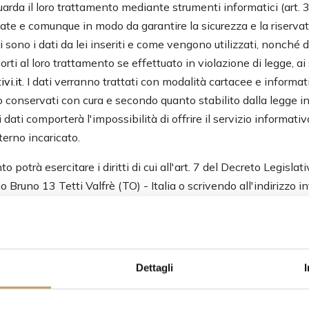
guarda il loro trattamento mediante strumenti informatici (art.
cate e comunque in modo da garantire la sicurezza e la riservat
sono i dati da lei inseriti e come vengono utilizzati, nonché di f
orti al loro trattamento se effettuato in violazione di legge, 
vi.it
. I dati verranno trattati con modalità cartacee e informa
 conservati con cura e secondo quanto stabilito dalla legge in 
li dati comporterà l'impossibilità di offrire il servizio informat
terno incaricato.
potrà esercitare i diritti di cui all'art. 7 del Decreto Legisla
 Bruno 13 Tetti Valfrè (TO) - Italia o scrivendo all'indirizzo i
6/2003:
ti.
Dettagli
erma dell'esistenza o meno di dati personali che lo riguardano, 