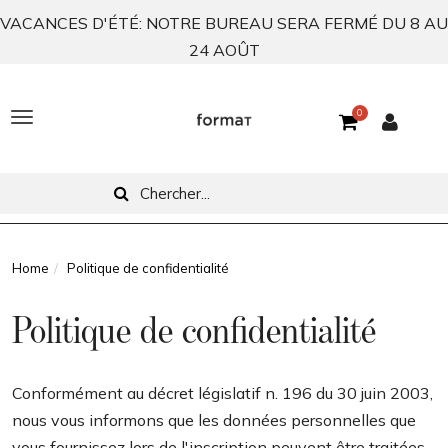
VACANCES D'ÉTÉ: NOTRE BUREAU SERA FERMÉ DU 8 AU
24 AOÛT
0
T
o
g
g
l
Home
Politique de confidentialité
e
Politique de confidentialité
n
a
Conformément au décret législatif n. 196 du 30 juin 2003,
v
nous vous informons que les données personnelles que
i
vous fournissez lors de l'inscription peuvent être traitées