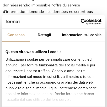
données rendra impossible l'offre du service
d'information demandé ; les données ne seront pas
divulguées et seront traitées par le personnel interne
responsable.
Enfin, nous vous rappelons qu'à tout moment vous
Consenso
Dettagli
Informazioni sui cookie
pouvez exercer vos droits conformément à l'art. 7 du
décret législatif n.196/2003 en contactant le
Questo sito web utilizza i cookie
responsable du traitement, Mobili Spinello snc. – Via
Utilizziamo i cookie per personalizzare contenuti ed
Giordano Bruno 13 Tetti Valfrè (TO) - Italie ou en écrivant
annunci, per fornire funzionalità dei social media e per
à info@formatabitativi.it
analizzare il nostro traffico. Condividiamo inoltre
informazioni sul modo in cui utilizza il nostro sito con i
L'art. 7 du décret législatif n.196/2003 :
nostri partner che si occupano di analisi dei dati web,
“Droit d'accès aux données personnelles et autres droits.
pubblicità e social media, i quali potrebbero combinarle
1. L'intéressé a le droit d'obtenir la confirmation de
con altre informazioni che ha fornito loro o che hanno
raccolto dal suo utilizzo dei loro servizi.
l'existence ou non de données personnelles le
concernant, même si elles ne sont pas encore