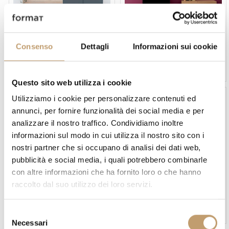
Devina Nais
Devina Nais
Consenso
Dettagli
Informazioni sui cookie
Meuble TV Composition L08
Meuble TV Composition L10
- Devina Nais
- Devina Nais
Prix sur demande
Prix sur demande
Questo sito web utilizza i cookie
Utilizziamo i cookie per personalizzare contenuti ed
-10 %
-10 %
annunci, per fornire funzionalità dei social media e per
analizzare il nostro traffico. Condividiamo inoltre
informazioni sul modo in cui utilizza il nostro sito con i
nostri partner che si occupano di analisi dei dati web,
pubblicità e social media, i quali potrebbero combinarle
con altre informazioni che ha fornito loro o che hanno
Devina Nais
Devina Nais
raccolto dal suo utilizzo dei loro servizi.
Meuble TV Composition L12
Meuble TV Composition L13
- Devina Nais
- Devina Nais
Prix sur demande
Prix sur demande
S
Necessari
e