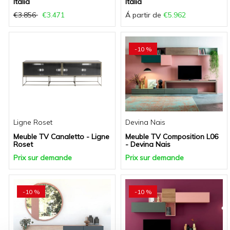
Italia
Italia
€3.856
€3.471
Á partir de
€5.962
-10 %
Ligne Roset
Devina Nais
Meuble TV Canaletto - Ligne
Meuble TV Composition L06
Roset
- Devina Nais
Prix sur demande
Prix sur demande
-10 %
-10 %