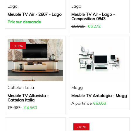
Lago
Lago
Meuble TV Air - 2607 - Lago
Meuble TV Air - Lago -
Composition 0843
Prix sur demande
€6.969
€6.272
-10 %
Cattelan Italia
Mogg
Meuble TV Altavista -
Meuble TV Antologia - Mogg
Cattelan Italia
Á partir de
€6.668
€5.067
€4.560
-10 %