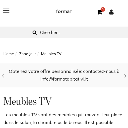
0
T
o
g
g
l
Home
Zone Jour
Meubles TV
e
Obtenez votre offre personnalisée: contactez-nous à
n
info@formatabitativi.it
a
v
Meubles TV
i
g
Les meubles TV sont des meubles qui trouvent leur place
dans le salon, la chambre ou le bureau. Il est possible
a