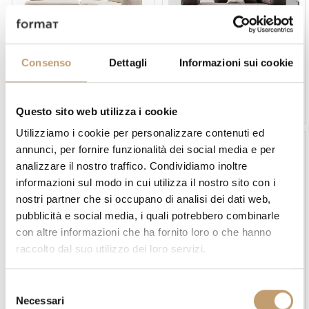
Consenso
Dettagli
Informazioni sui cookie
Ditre Italia
Ditre Italia
Canapé Isla - Ditre Italia
Canapé Isla Slim - Ditre Italia
Prix sur demande
Prix sur demande
Questo sito web utilizza i cookie
Utilizziamo i cookie per personalizzare contenuti ed
annunci, per fornire funzionalità dei social media e per
analizzare il nostro traffico. Condividiamo inoltre
informazioni sul modo in cui utilizza il nostro sito con i
nostri partner che si occupano di analisi dei dati web,
pubblicità e social media, i quali potrebbero combinarle
con altre informazioni che ha fornito loro o che hanno
raccolto dal suo utilizzo dei loro servizi.
Ditre Italia
Ditre Italia
Canapé Kim - Ditre Italia
Canapé Kim High - Ditre
Italia
S
Prix sur demande
Prix sur demande
Necessari
e