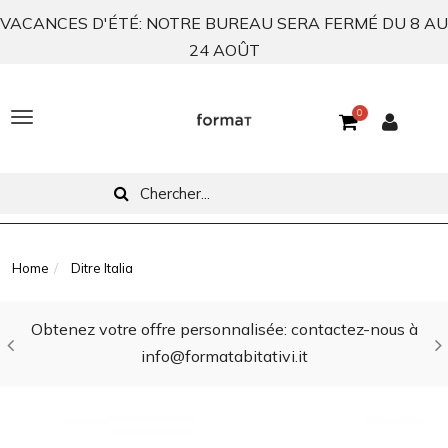
VACANCES D'ÉTÉ: NOTRE BUREAU SERA FERMÉ DU 8 AU
24 AOÛT
0
T
o
g
g
l
Home
Ditre Italia
e
Obtenez votre offre personnalisée: contactez-nous à
n
info@formatabitativi.it
a
v
i