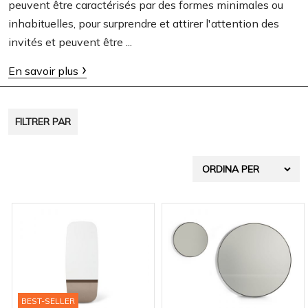
peuvent être caractérisés par des formes minimales ou
t
inhabituelles, pour surprendre et attirer l'attention des
i
invités et peuvent être ...
o
En savoir plus
n
FILTRER PAR
BEST-SELLER