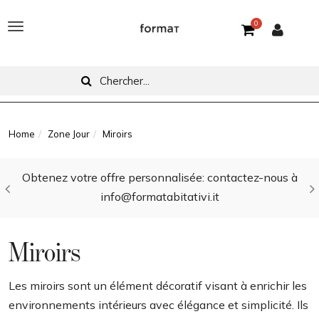
0
T
o
g
g
l
Home
Zone Jour
Miroirs
e
Obtenez votre offre personnalisée: contactez-nous à
n
info@formatabitativi.it
a
v
Miroirs
i
g
Les miroirs sont un élément décoratif visant à enrichir les
environnements intérieurs avec élégance et simplicité. Ils
a