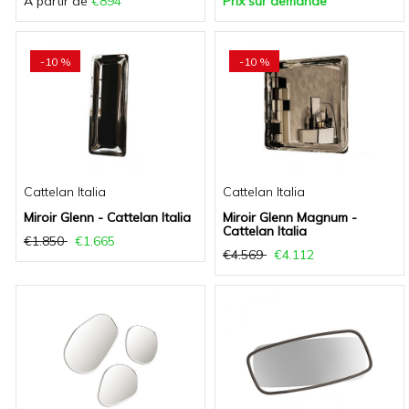
Á partir de
€894
Prix sur demande
-10 %
-10 %
Cattelan Italia
Cattelan Italia
Miroir Glenn - Cattelan Italia
Miroir Glenn Magnum -
Cattelan Italia
€1.850
€1.665
€4.569
€4.112