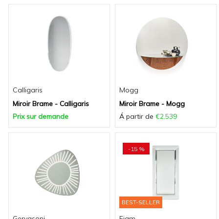
Calligaris
Mogg
Miroir Brame - Calligaris
Miroir Brame - Mogg
Prix sur demande
Á partir de
€2.539
-15 %
BEST-SELLER
Gervasoni
Fiam