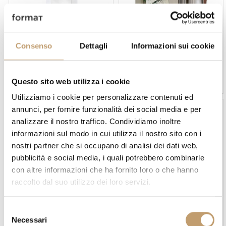
Consenso
Dettagli
Informazioni sui cookie
Riflessi
Cattelan Italia
Miroir Cubique - Riflessi
Miroir Day - Cattelan Italia
Questo sito web utilizza i cookie
Prix sur demande
€1.153
€1.037
Utilizziamo i cookie per personalizzare contenuti ed
annunci, per fornire funzionalità dei social media e per
analizzare il nostro traffico. Condividiamo inoltre
informazioni sul modo in cui utilizza il nostro sito con i
nostri partner che si occupano di analisi dei dati web,
pubblicità e social media, i quali potrebbero combinarle
con altre informazioni che ha fornito loro o che hanno
raccolto dal suo utilizzo dei loro servizi.
Novamobili
Ligne Roset
Miroir Deep - Novamobili
Miroir Demi-Teintes - Ligne
Roset
S
Prix sur demande
Necessari
e
Prix sur demande