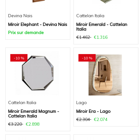
Devina Nais
Cattelan Italia
Miroir Elephant - Devina Nais
Miroir Emerald - Cattelan
Italia
Prix sur demande
€1.462
€1.316
-10 %
-10 %
Cattelan Italia
Lago
Miroir Emerald Magnum -
Miroir Era - Lago
Cattelan Italia
€2.304
€2.074
€3.220
€2.898