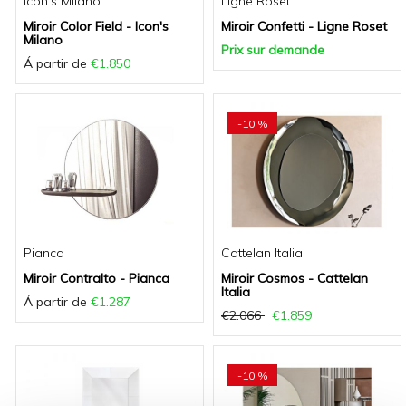
Icon's Milano
Ligne Roset
Miroir Color Field - Icon's
Miroir Confetti - Ligne Roset
Milano
Prix sur demande
Á partir de
€1.850
-10 %
Pianca
Cattelan Italia
Miroir Contralto - Pianca
Miroir Cosmos - Cattelan
Italia
Á partir de
€1.287
€2.066
€1.859
-10 %