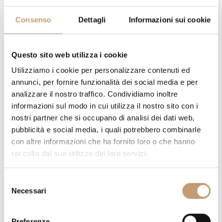
Consenso
Dettagli
Informazioni sui cookie
PRIX SUR DEMANDE
Questo sito web utilizza i cookie
Utilizziamo i cookie per personalizzare contenuti ed
annunci, per fornire funzionalità dei social media e per
AVEZ-VOUS DES QUESTIONS SUR CETTE PIÈCE?
NOUS
analizzare il nostro traffico. Condividiamo inoltre
RÉPONDONS À TOUS VOS DOUTES
informazioni sul modo in cui utilizza il nostro sito con i
nostri partner che si occupano di analisi dei dati web,
DEMANDER DES INFORMATIONS
pubblicità e social media, i quali potrebbero combinarle
con altre informazioni che ha fornito loro o che hanno
raccolto dal suo utilizzo dei loro servizi.
FRAIS DE LIVRAISON
S
CONTACTS
Necessari
e
l
e
Preferenze