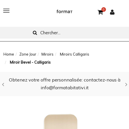
0
T
o
g
g
l
Home
Zone Jour
Miroirs
Miroirs Calligaris
Miroir Bevel - Calligaris
e
n
Obtenez votre offre personnalisée: contactez-nous à
a
info@formatabitativi.it
v
i
g
a