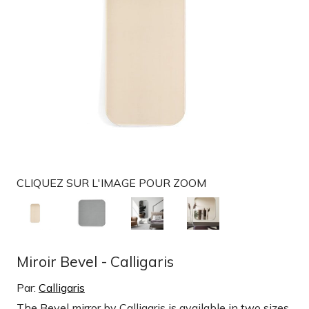
t
i
o
n
CLIQUEZ SUR L'IMAGE POUR ZOOM
Miroir Bevel - Calligaris
Par:
Calligaris
The Bevel mirror by Calligaris is available in two sizes.