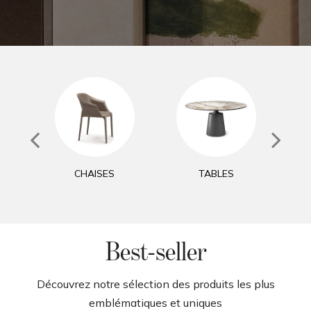
g
a
t
i
o
n
CHAISES
TABLES
Best-seller
Découvrez notre sélection des produits les plus
emblématiques et uniques