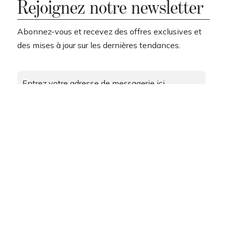
Rejoignez notre newsletter
Abonnez-vous et recevez des offres exclusives et
des mises à jour sur les dernières tendances.
Rejoindre
*
I accept the
privacy policy
and consent to the
processing of my data for marketing purposes
by Format.