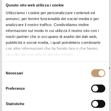
Un service à votre service
Questo sito web utilizza i cookie
Utilizziamo i cookie per personalizzare contenuti ed
Nous sommes toujours disponibles pour vous
annunci, per fornire funzionalità dei social media e per
analizzare il nostro traffico. Condividiamo inoltre
informazioni sul modo in cui utilizza il nostro sito con i
nostri partner che si occupano di analisi dei dati web,
pubblicità e social media, i quali potrebbero combinarle
Parlez à notre équipe
con altre informazioni che ha fornito loro o che hanno
raccolto dal suo utilizzo dei loro servizi.
Courriel, appel téléphonique, appel vidéo ou
S
WhatsApp. Tu choisis.
Necessari
e
l
Contactez-nous
e
Preferenze
z
i
o
Statistiche
n