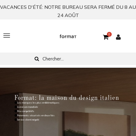
VACANCES D'ÉTÉ: NOTRE BUREAU SERA FERMÉ DU 8 AU
24 AOÛT
0
T
o
g
g
l
e
Format: la maison du design italien
n
Les marques les plus emblématiques
Livraison mondiale
a
Prix ​​compétitifs
Paiements sécurisés en deux fois
Service client inégalé
v
i