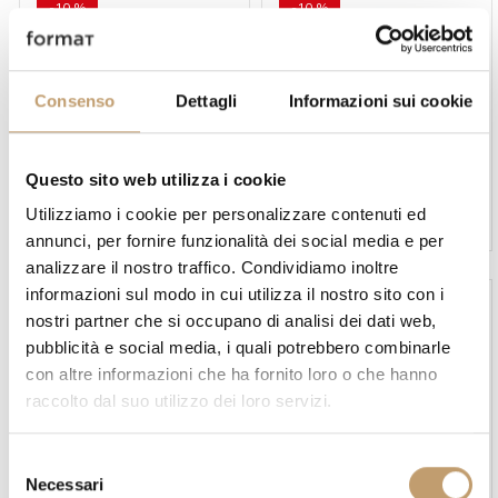
-10 %
-10 %
Consenso
Dettagli
Informazioni sui cookie
Talenti
Talenti
Questo sito web utilizza i cookie
Canapè Argo Wood
Canapè Cliff Dèco - Talenti
Loveseat- Talenti
Utilizziamo i cookie per personalizzare contenuti ed
Prix sur demande
annunci, per fornire funzionalità dei social media e per
Prix sur demande
analizzare il nostro traffico. Condividiamo inoltre
informazioni sul modo in cui utilizza il nostro sito con i
-10 %
-10 %
nostri partner che si occupano di analisi dei dati web,
pubblicità e social media, i quali potrebbero combinarle
con altre informazioni che ha fornito loro o che hanno
raccolto dal suo utilizzo dei loro servizi.
S
Talenti
Talenti
Necessari
e