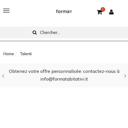
0
T
o
g
g
l
Home
Talenti
e
Obtenez votre offre personnalisée: contactez-nous à
n
info@formatabitativi.it
a
v
i
g
a