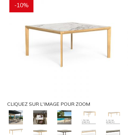
-10%
g
a
t
i
o
n
CLIQUEZ SUR L'IMAGE POUR ZOOM