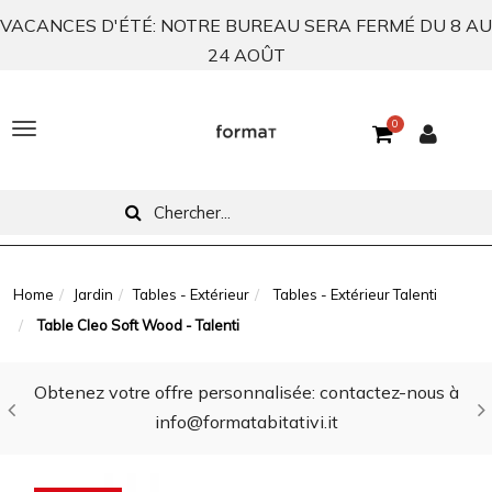
VACANCES D'ÉTÉ: NOTRE BUREAU SERA FERMÉ DU 8 AU
24 AOÛT
0
T
o
g
g
l
Home
Jardin
Tables - Extérieur
Tables - Extérieur Talenti
Table Cleo Soft Wood - Talenti
e
n
Obtenez votre offre personnalisée: contactez-nous à
a
info@formatabitativi.it
v
i