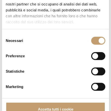
nostri partner che si occupano di analisi dei dati web,
pubblicità e social media, i quali potrebbero combinarle
QUANTITÉ
con altre informazioni che ha fornito loro o che hanno
raccolto dal suo utilizzo dei loro servizi.
S
PRIX SUR DEMANDE
Necessari
e
l
e
Preferenze
AVEZ-VOUS DES QUESTIONS SUR CETTE PIÈCE?
NOUS
z
RÉPONDONS À TOUS VOS DOUTES
i
o
Statistiche
DEMANDER DES INFORMATIONS
n
e
Marketing
d
FRAIS DE LIVRAISON
e
l
c
CONTACTS
Accetta tutti i cookie