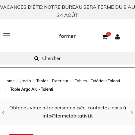
VACANCES D'ÉTÉ: NOTRE BUREAU SERA FERMÉ DU 8 AU
24 AOÛT
0
T
o
g
g
l
Home
Jardin
Tables - Extérieur
Tables - Extérieur Talenti
Table Argo Alu - Talenti
e
n
Obtenez votre offre personnalisée: contactez-nous à
a
info@formatabitativi.it
v
i