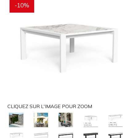
-10%
g
a
t
i
o
n
CLIQUEZ SUR L'IMAGE POUR ZOOM