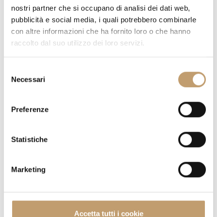
nostri partner che si occupano di analisi dei dati web,
pubblicità e social media, i quali potrebbero combinarle
QUANTITÉ
con altre informazioni che ha fornito loro o che hanno
raccolto dal suo utilizzo dei loro servizi.
S
PRIX SUR DEMANDE
Necessari
e
l
e
Preferenze
AVEZ-VOUS DES QUESTIONS SUR CETTE PIÈCE?
NOUS
z
RÉPONDONS À TOUS VOS DOUTES
i
o
Statistiche
DEMANDER DES INFORMATIONS
n
e
Marketing
d
FRAIS DE LIVRAISON
e
l
c
CONTACTS
Accetta tutti i cookie