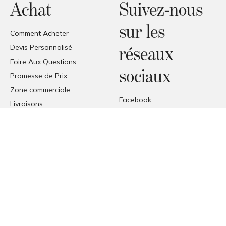
Achat
Suivez-nous
sur les
Comment Acheter
Devis Personnalisé
réseaux
Foire Aux Questions
sociaux
Promesse de Prix
Zone commerciale
Facebook
Livraisons
Instagram
Réception des produits
Pinterest
© COPYRIGHT 2026 FORMAT
FORMAT SRL - VIA TETTI VALFRÈ 1, ORBASSANO, TORINO (TO),
ITALIA
P. I.V.A. 00482070018 | C.F. 00482070018 | REA TO - 336296 | C.V.