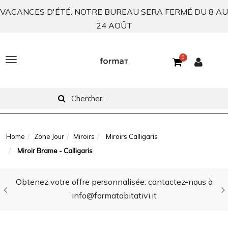
VACANCES D'ÉTÉ: NOTRE BUREAU SERA FERMÉ DU 8 AU
24 AOÛT
0
T
o
g
g
l
Home
Zone Jour
Miroirs
Miroirs Calligaris
Miroir Brame - Calligaris
e
n
Obtenez votre offre personnalisée: contactez-nous à
a
info@formatabitativi.it
v
i