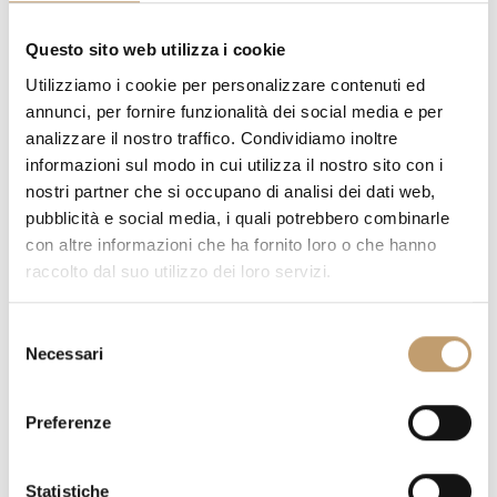
Questo sito web utilizza i cookie
PRIX SUR DEMANDE
Utilizziamo i cookie per personalizzare contenuti ed
annunci, per fornire funzionalità dei social media e per
analizzare il nostro traffico. Condividiamo inoltre
AVEZ-VOUS DES QUESTIONS SUR CETTE PIÈCE?
NOUS
informazioni sul modo in cui utilizza il nostro sito con i
RÉPONDONS À TOUS VOS DOUTES
nostri partner che si occupano di analisi dei dati web,
DEMANDER DES INFORMATIONS
pubblicità e social media, i quali potrebbero combinarle
con altre informazioni che ha fornito loro o che hanno
raccolto dal suo utilizzo dei loro servizi.
FRAIS DE LIVRAISON
S
Necessari
e
CONTACTS
l
e
Preferenze
z
i
o
Statistiche