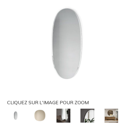
g
a
t
i
o
n
CLIQUEZ SUR L'IMAGE POUR ZOOM