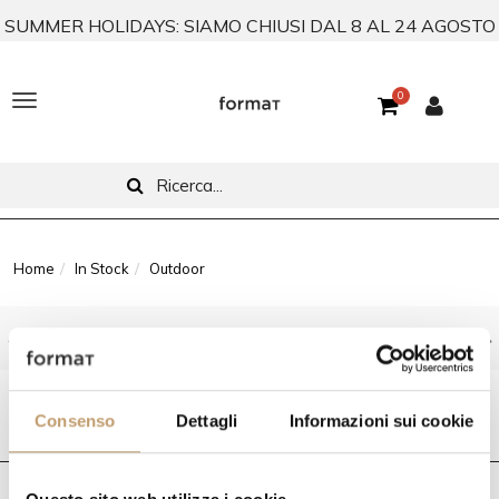
SUMMER HOLIDAYS: SIAMO CHIUSI DAL 8 AL 24 AGOSTO
0
T
o
g
g
l
Home
In Stock
Outdoor
e
Consegna standard gratuita in Italia (isole escluse)
n
a
Outdoor
v
Consenso
Dettagli
Informazioni sui cookie
i