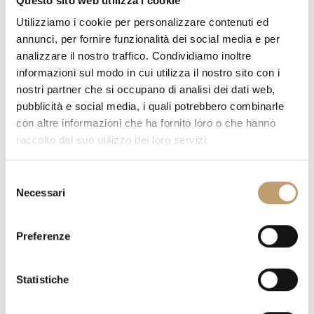
g
Questo sito web utilizza i cookie
FILTRA PER
Utilizziamo i cookie per personalizzare contenuti ed
a
annunci, per fornire funzionalità dei social media e per
t
analizzare il nostro traffico. Condividiamo inoltre
informazioni sul modo in cui utilizza il nostro sito con i
i
nostri partner che si occupano di analisi dei dati web,
o
pubblicità e social media, i quali potrebbero combinarle
n
con altre informazioni che ha fornito loro o che hanno
raccolto dal suo utilizzo dei loro servizi.
S
Necessari
e
l
In stock
e
Preferenze
Divano Salinas - Talenti
z
A partire da
€5.582
i
o
Statistiche
n
e