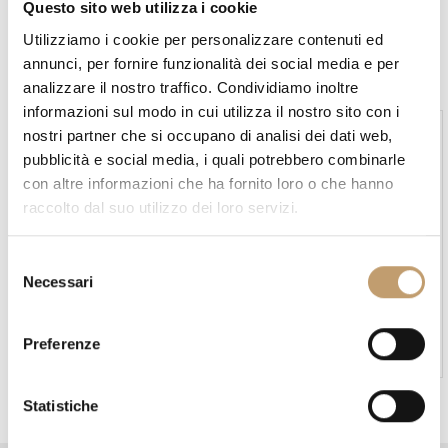
Questo sito web utilizza i cookie
t
Utilizziamo i cookie per personalizzare contenuti ed
i
annunci, per fornire funzionalità dei social media e per
o
analizzare il nostro traffico. Condividiamo inoltre
informazioni sul modo in cui utilizza il nostro sito con i
n
nostri partner che si occupano di analisi dei dati web,
pubblicità e social media, i quali potrebbero combinarle
con altre informazioni che ha fornito loro o che hanno
raccolto dal suo utilizzo dei loro servizi.
S
Necessari
In stock
In stock
e
l
Cucina Skill - Modulnova
Cucina Vertical MH6 -
Modulnova
e
A partire da
€27.593
Preferenze
A partire da
€25.158
z
i
o
Statistiche
n