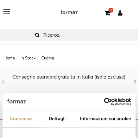
0
T
o
g
g
l
Home
In Stock
Cucine
e
Consegna standard gratuita in Italia (isole escluse)
n
a
v
Cucine
i
Consenso
Dettagli
Informazioni sui cookie
g
a
FILTRA PER