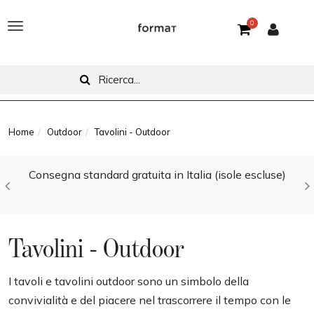
0
T
o
g
g
l
Home
Outdoor
Tavolini - Outdoor
e
Consegna standard gratuita in Italia (isole escluse)
n
a
v
Tavolini - Outdoor
i
g
I tavoli e tavolini outdoor sono un simbolo della
convivialità e del piacere nel trascorrere il tempo con le
a