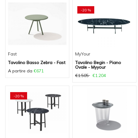
-20 %
Fast
MyYour
Tavolino Basso Zebra - Fast
Tavolino Begin - Piano
Ovale - Myyour
A partire da
€671
€1.505
€1.204
-20 %