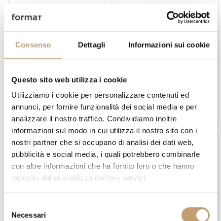
-10 %
Consenso
Dettagli
Informazioni sui cookie
BESTSELLER
Questo sito web utilizza i cookie
Talenti
Flexform
Utilizziamo i cookie per personalizzare contenuti ed
Tavolino Flow - Talenti
Tavolino Fly Outdoor -
Flexform
annunci, per fornire funzionalità dei social media e per
Prezzo su richiesta
Prezzo su richiesta
analizzare il nostro traffico. Condividiamo inoltre
informazioni sul modo in cui utilizza il nostro sito con i
nostri partner che si occupano di analisi dei dati web,
pubblicità e social media, i quali potrebbero combinarle
con altre informazioni che ha fornito loro o che hanno
raccolto dal suo utilizzo dei loro servizi.
S
Necessari
e
Paola Lenti
Unopiù