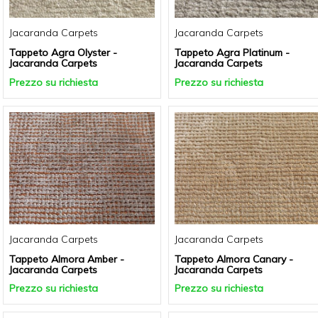
Jacaranda Carpets
Jacaranda Carpets
Tappeto Agra Olyster -
Tappeto Agra Platinum -
Jacaranda Carpets
Jacaranda Carpets
Prezzo su richiesta
Prezzo su richiesta
Jacaranda Carpets
Jacaranda Carpets
Tappeto Almora Amber -
Tappeto Almora Canary -
Jacaranda Carpets
Jacaranda Carpets
Prezzo su richiesta
Prezzo su richiesta