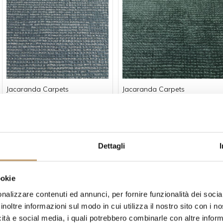
Jacaranda Carpets
Jacaranda Carpets
Tappeto Almore Baltic -
Tappeto Almore Jade -
Jacaranda Carpets
Jacaranda Carpets
Prezzo su richiesta
Prezzo su richiesta
Dettagli
ookie
nalizzare contenuti ed annunci, per fornire funzionalità dei socia
inoltre informazioni sul modo in cui utilizza il nostro sito con i 
icità e social media, i quali potrebbero combinarle con altre inform