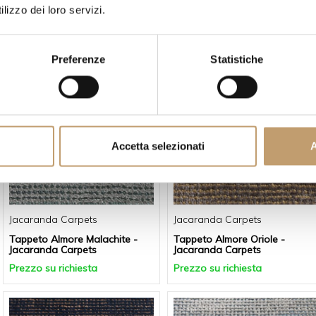
lizzo dei loro servizi.
Jacaranda Carpets
Jacaranda Carpets
Tappeto Almore Larch -
Tappeto Almore Lichen -
Jacaranda Carpets
Jacaranda Carpets
Preferenze
Statistiche
Prezzo su richiesta
Prezzo su richiesta
Accetta selezionati
A
Jacaranda Carpets
Jacaranda Carpets
Tappeto Almore Malachite -
Tappeto Almore Oriole -
Jacaranda Carpets
Jacaranda Carpets
Prezzo su richiesta
Prezzo su richiesta