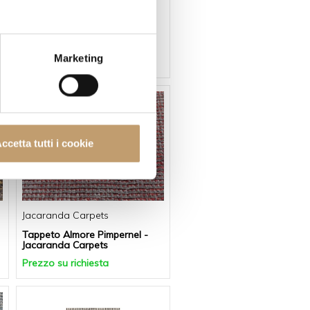
Jacaranda Carpets
Tappeto Almore Magpie -
Jacaranda Carpets
Marketing
Prezzo su richiesta
ccetta tutti i cookie
Jacaranda Carpets
Tappeto Almore Pimpernel -
Jacaranda Carpets
Prezzo su richiesta