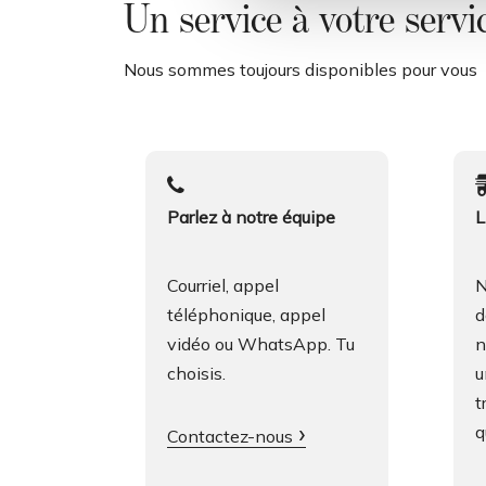
e
Un service à votre servi
l
c
Nous sommes toujours disponibles pour vous
o
n
s
e
n
s
Parlez à notre équipe
L
o
Courriel, appel
N
téléphonique, appel
d
vidéo ou WhatsApp. Tu
n
choisis.
u
t
q
Contactez-nous