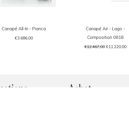
Canapé All-In - Pianca
Canapé Air - Lago -
Composition 0818
€3.686,00
€12.467,00
€11.220,00
mations
Achat
 nous
Comment Acheter
Devis Personnalisé
e payement
Foire Aux Questions
Promesse de Prix