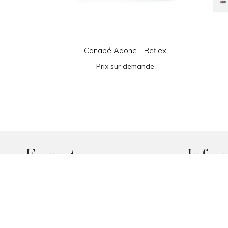
Canapé Adone - Reflex
Prix sur demande
Format
Infor
Le rendez-vous des marques iconiques
Á propos de
et des passionnés de design.
Contacts
Méthodes d
Retours