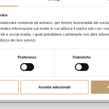
ookie
AVEZ-VOUS DES QUESTIONS
nalizzare contenuti ed annunci, per fornire funzionalità dei socia
PIÈCE?
NOUS RÉPONDONS À 
inoltre informazioni sul modo in cui utilizza il nostro sito con i 
DOUTES
icità e social media, i quali potrebbero combinarle con altre inform
lizzo dei loro servizi.
FRAIS DE LIVRAISON
Preferenze
Statistiche
CONTACTS
Accetta selezionati
A