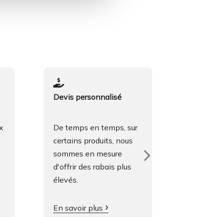
Devis personnalisé
Langue
x
De temps en temps, sur
Nous pa
certains produits, nous
anglais
sommes en mesure
françai
d'offrir des rabais plus
égalem
élevés.
excelle
En savoir plus
Contac