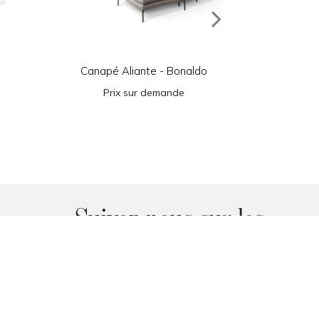
Canapé Aliante - Bonaldo
Canapé
Prix sur demande
Pr
Suivez-nous sur les
réseaux sociaux
Facebook
Instagram