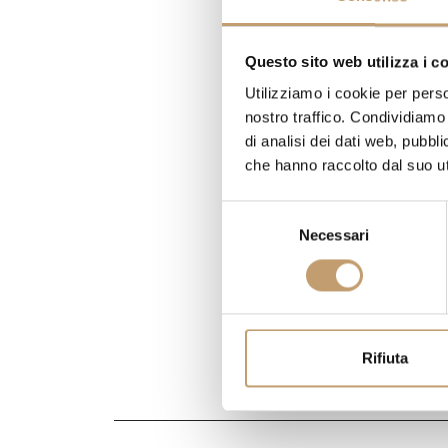
Questo sito web utilizza i c
Utilizziamo i cookie per perso
nostro traffico. Condividiamo 
di analisi dei dati web, pubbl
che hanno raccolto dal suo uti
S
Necessari
e
l
e
z
i
o
Rifiuta
n
e
d