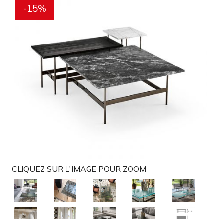
-15%
g
a
t
i
o
n
CLIQUEZ SUR L'IMAGE POUR ZOOM