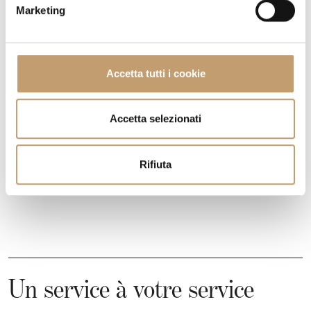
e
Marketing
AVEZ-VOUS DES QUESTIONS SUR CETTE PIÈCE?
NOUS
d
RÉPONDONS À TOUS VOS DOUTES
e
l
DEMANDER DES INFORMATIONS
c
Accetta tutti i cookie
o
n
FRAIS DE LIVRAISON
s
Accetta selezionati
e
n
CONTACTS
Rifiuta
s
o
Un service à votre service