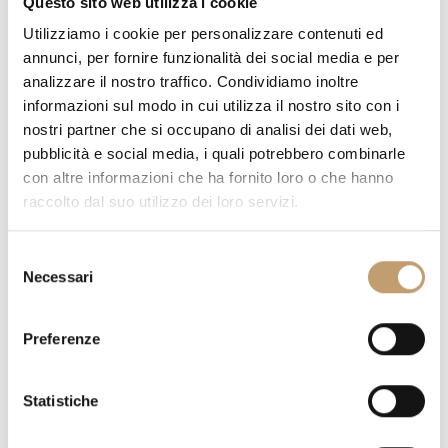
Questo sito web utilizza i cookie
Utilizziamo i cookie per personalizzare contenuti ed
annunci, per fornire funzionalità dei social media e per
FINITION PLATEAU:
analizzare il nostro traffico. Condividiamo inoltre
informazioni sul modo in cui utilizza il nostro sito con i
nostri partner che si occupano di analisi dei dati web,
pubblicità e social media, i quali potrebbero combinarle
con altre informazioni che ha fornito loro o che hanno
raccolto dal suo utilizzo dei loro servizi.
QUANTITÉ
PRIX
€ 1.293,00
S
€ 1.099,00
Necessari
e
l
-15 %
e
Preferenze
z
i
AJOUTER AU PANIER
o
Statistiche
n