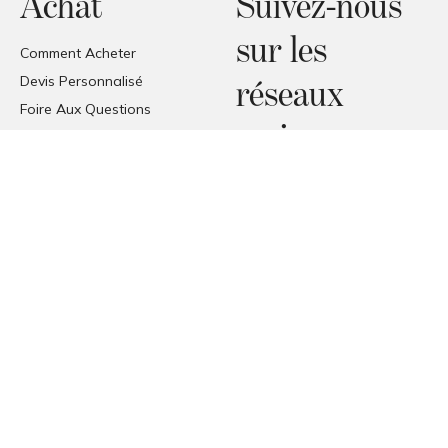
Achat
Suivez-nous
sur les
Comment Acheter
Devis Personnalisé
réseaux
Foire Aux Questions
sociaux
Promesse de Prix
Zone commerciale
Facebook
Livraisons
Instagram
Réception des produits
Pinterest
© COPYRIGHT 2026 FORMAT
FORMAT SRL - VIA TETTI VALFRÈ 1, ORBASSANO, TORINO (TO),
ITALIA
P. I.V.A. 00482070018 | C.F. 00482070018 | REA TO - 336296 | C.V.