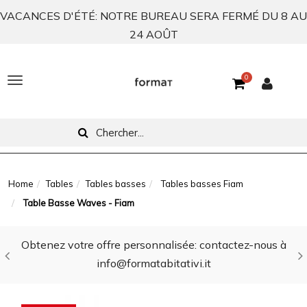
VACANCES D'ÉTÉ: NOTRE BUREAU SERA FERMÉ DU 8 AU
24 AOÛT
0
T
o
g
g
l
Home
Tables
Tables basses
Tables basses Fiam
Table Basse Waves - Fiam
e
n
Obtenez votre offre personnalisée: contactez-nous à
a
info@formatabitativi.it
v
i