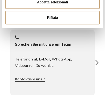
Diensten
s
Accetta selezionati
e
Egal was, wir sind immer da
n
Rifiuta
s
o
Sprechen Sie mit unserem Team
Telefonanruf, E-Mail, WhatsApp,
Videoanruf. Du wählst.
Kontaktiere uns