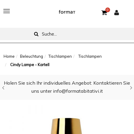
0
T
o
g
g
l
Home
Beleuchtung
Tischlampen
Tischlampen
Cindy Lampe - Kartell
e
n
Holen Sie sich Ihr individuelles Angebot: Kontaktieren Sie
a
uns unter info@formatabitativi.it
v
i
g
a