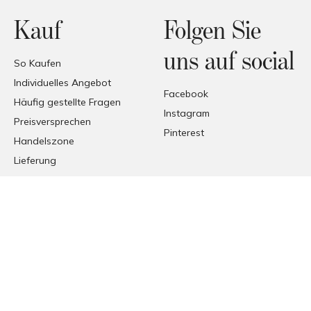
Kauf
Folgen Sie
uns auf social
So Kaufen
Individuelles Angebot
Facebook
Häufig gestellte Fragen
Instagram
Preisversprechen
Pinterest
Handelszone
Lieferung
Empfang der Produkte
© COPYRIGHT 2026 FORMAT
FORMAT SRL - VIA TETTI VALFRÈ 1, ORBASSANO, TORINO (TO),
ITALIA
P. I.V.A. 00482070018 | C.F. 00482070018 | REA TO - 336296 | C.V.
10.000 I.V.
PEC
MAURO@PEC.FORMATABITATIVI.IT