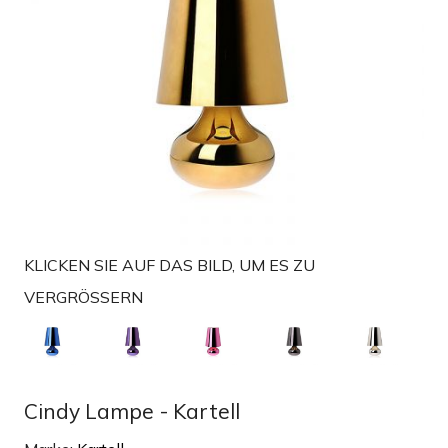
t
i
o
n
KLICKEN SIE AUF DAS BILD, UM ES ZU
VERGRÖSSERN
Cindy Lampe - Kartell