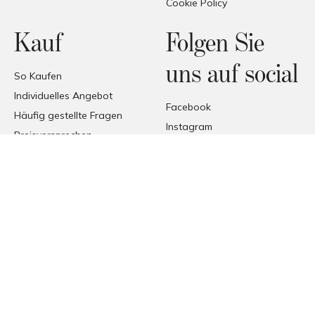
Cookie Policy
Kauf
Folgen Sie
uns auf social
So Kaufen
Individuelles Angebot
Facebook
Häufig gestellte Fragen
Instagram
Preisversprechen
Pinterest
Handelszone
Lieferung
Empfang der Produkte
© COPYRIGHT 2026 FORMAT
FORMAT SRL - VIA TETTI VALFRÈ 1, ORBASSANO, TORINO (TO),
ITALIA
P. I.V.A. 00482070018 | C.F. 00482070018 | REA TO - 336296 | C.V.
10.000 I.V.