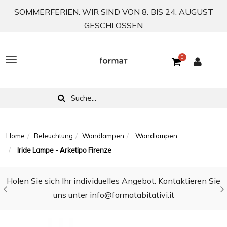
SOMMERFERIEN: WIR SIND VON 8. BIS 24. AUGUST
GESCHLOSSEN
0
T
o
g
g
l
Home
Beleuchtung
Wandlampen
Wandlampen
Iride Lampe - Arketipo Firenze
e
n
Holen Sie sich Ihr individuelles Angebot: Kontaktieren Sie
a
uns unter info@formatabitativi.it
v
i