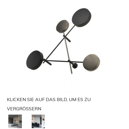
g
a
t
i
o
n
KLICKEN SIE AUF DAS BILD, UM ES ZU
VERGRÖSSERN