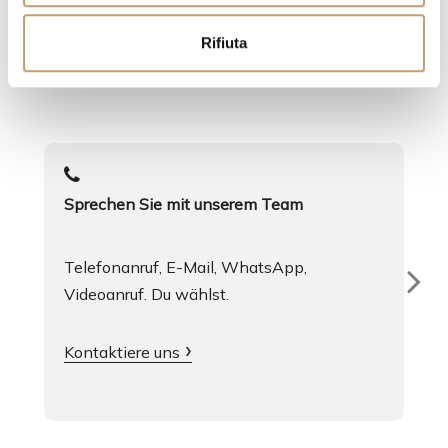
Diensten
n
Rifiuta
s
Egal was, wir sind immer da
o
Sprechen Sie mit unserem Team
Telefonanruf, E-Mail, WhatsApp,
Videoanruf. Du wählst.
Kontaktiere uns