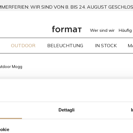
MERFERIEN: WIR SIND VON 8. BIS 24. AUGUST GESCHLO
Wer sind wir
Häufig 
OUTDOOR
BELEUCHTUNG
IN STOCK
M
utdoor Mogg
Ihr individuelles Angebot: Kontaktieren Sie uns unter info@fo
Dettagli
ookie