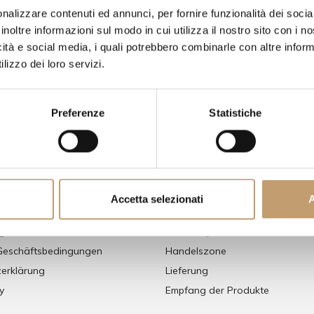
nalizzare contenuti ed annunci, per fornire funzionalità dei socia
inoltre informazioni sul modo in cui utilizza il nostro sito con i 
icità e social media, i quali potrebbero combinarle con altre inform
lizzo dei loro servizi.
Preferenze
Statistiche
mationen
Kauf
r
So Kaufen
Individuelles Angebot
Accetta selezionati
A
thoden
Häufig gestellte Fragen
g
Preisversprechen
Geschäftsbedingungen
Handelszone
erklärung
Lieferung
y
Empfang der Produkte