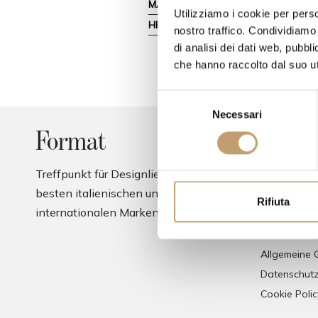
MATERIALIEN
Utilizziamo i cookie per perso
HERSTELLER
nostro traffico. Condividiamo 
di analisi dei dati web, pubbl
che hanno raccolto dal suo uti
S
Necessari
e
l
Format
Infor
e
z
Treffpunkt für Designliebhaber und die
Wer sind wi
i
besten italienischen und
Kontakt
o
Rifiuta
internationalen Marken
Zahlungsme
n
Rücksendun
e
d
Allgemeine 
e
Datenschutz
l
Cookie Polic
c