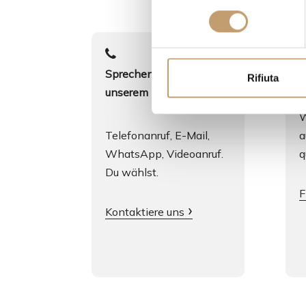
l
e
z
i
Sprechen Sie mit
L
o
Rifiuta
unserem Team
n
e
W
d
Telefonanruf, E-Mail,
a
e
WhatsApp, Videoanruf.
q
l
Du wählst.
c
o
F
n
Kontaktiere uns
s
e
n
s
o