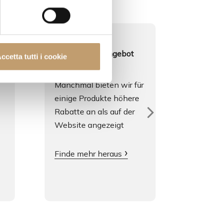
Individuelles Angebot
Gespro
ccetta tutti i cookie
Manchmal bieten wir für
Wir spr
einige Produkte höhere
Englis
Rabatte an als auf der
Eine we
Website angezeigt
uns ist
Französ
Finde mehr heraus
Kontak