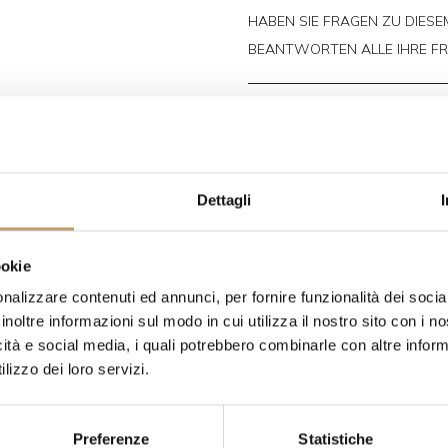
HABEN SIE FRAGEN ZU DIESE
BEANTWORTEN ALLE IHRE F
VERSANDKOSTEN
KONTAKTE
Dettagli
ookie
nalizzare contenuti ed annunci, per fornire funzionalità dei socia
inoltre informazioni sul modo in cui utilizza il nostro sito con i 
icità e social media, i quali potrebbero combinarle con altre inform
ensten
lizzo dei loro servizi.
Preferenze
Statistiche