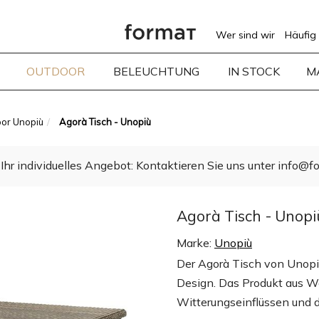
Wer sind wir
Häufig 
OUTDOOR
BELEUCHTUNG
IN STOCK
M
oor Unopiù
Agorà Tisch - Unopiù
Ihr individuelles Angebot: Kontaktieren Sie uns unter info@fo
Agorà Tisch - Unopi
Marke:
Unopiù
Der Agorà Tisch von Unopiù
Design. Das Produkt aus Wa
Witterungseinflüssen und de