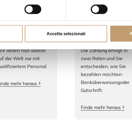
ieferung
Sichere Zahlungen
Accetta selezionati
A
ir liefern fast überall
Die Zahlung erfolgt in
uf der Welt nur mit
zwei Raten und Sie
ualifiziertem Personal.
entscheiden, wie Sie
bezahlen möchten:
Banküberweisungoder
inde mehr heraus
Gutschrift.
Finde mehr heraus