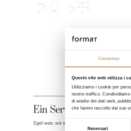
Consenso
Questo sito web utilizza i c
Utilizziamo i cookie per perso
nostro traffico. Condividiamo 
di analisi dei dati web, pubbl
Ein Service zu Ihren Di
che hanno raccolto dal suo uti
S
Egal was, wir sind immer da
Necessari
e