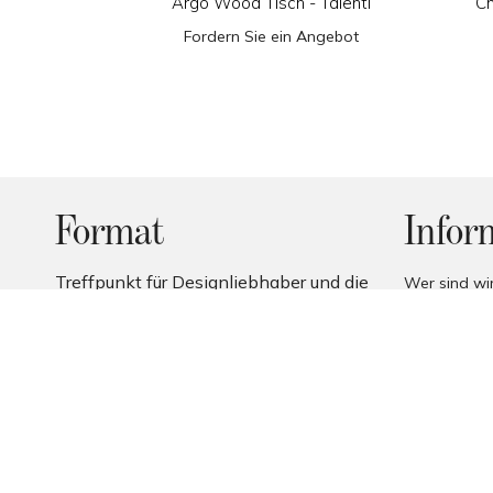
Argo Wood Tisch - Talenti
Ch
Fordern Sie ein Angebot
Format
Infor
Treffpunkt für Designliebhaber und die
Wer sind wi
besten italienischen und
Kontakt
internationalen Marken
Zahlungsme
Rücksendun
Allgemeine 
Datenschutz
Cookie Polic