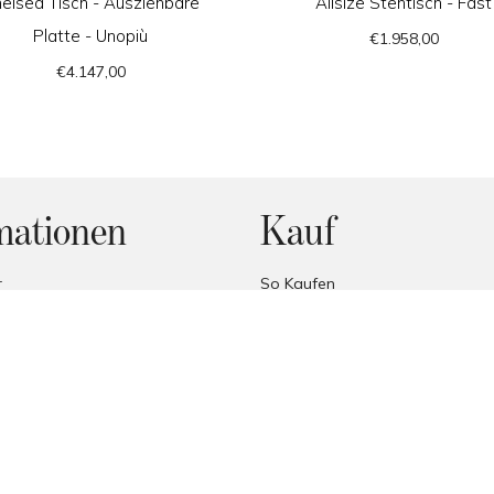
elsea Tisch - Ausziehbare
Allsize Stehtisch - Fast
Platte - Unopiù
€1.958,00
€4.147,00
mationen
Kauf
r
So Kaufen
Individuelles Angebot
thoden
Häufig gestellte Fragen
g
Preisversprechen
Geschäftsbedingungen
Handelszone
erklärung
Lieferung
y
Empfang der Produkte