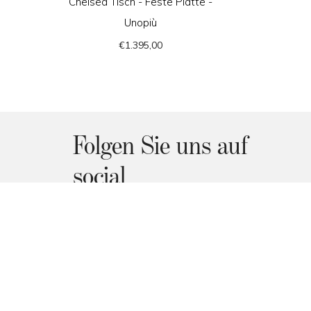
Chelsea Tisch - Feste Platte -
Argo A
Unopiù
Forder
€1.395,00
Folgen Sie uns auf
social
Facebook
Instagram
Pinterest