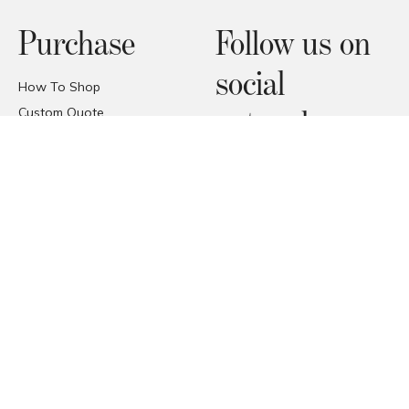
Purchase
Follow us on
social
How To Shop
Custom Quote
networks
FAQ
Price Promise
Facebook
Trade Area
Instagram
Deliveries
Pinterest
Reception of the products
© COPYRIGHT 2026 FORMAT
FORMAT SRL - VIA TETTI VALFRÈ 1, ORBASSANO, TORINO (TO),
ITALIA
P. I.V.A. 00482070018 | C.F. 00482070018 | REA TO - 336296 | C.V.