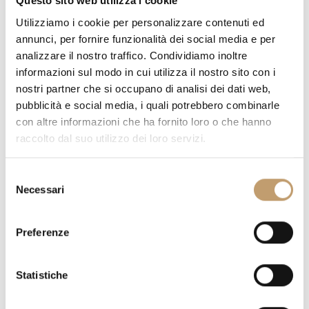
Questo sito web utilizza i cookie
Utilizziamo i cookie per personalizzare contenuti ed
annunci, per fornire funzionalità dei social media e per
analizzare il nostro traffico. Condividiamo inoltre
informazioni sul modo in cui utilizza il nostro sito con i
nostri partner che si occupano di analisi dei dati web,
pubblicità e social media, i quali potrebbero combinarle
con altre informazioni che ha fornito loro o che hanno
raccolto dal suo utilizzo dei loro servizi.
S
Necessari
e
l
QUANTITY
PRICE
e
Preferenze
z
€ 4.284,00
i
€ 3.855,00
o
Statistiche
n
-10 %
e