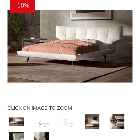
-10%
g
a
t
i
o
n
CLICK ON IMAGE TO ZOOM