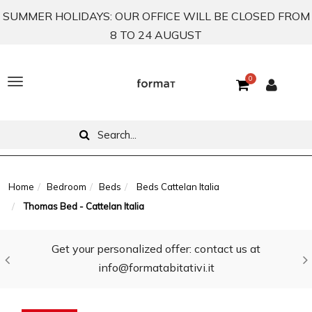
SUMMER HOLIDAYS: OUR OFFICE WILL BE CLOSED FROM
8 TO 24 AUGUST
0
T
o
g
g
l
Home
Bedroom
Beds
Beds Cattelan Italia
Thomas Bed - Cattelan Italia
e
n
Get your personalized offer: contact us at
a
info@formatabitativi.it
v
i