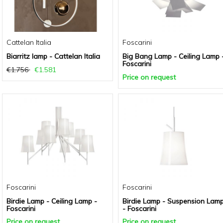
Cattelan Italia
Foscarini
Biarritz lamp - Cattelan Italia
Big Bang Lamp - Ceiling Lamp 
Foscarini
€1.756
€1.581
Price on request
Foscarini
Foscarini
Birdie Lamp - Ceiling Lamp -
Birdie Lamp - Suspension Lam
Foscarini
- Foscarini
Price on request
Price on request