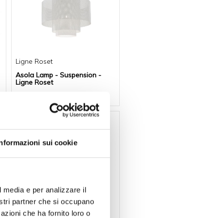
Ligne Roset
Asola Lamp - Suspension -
Ligne Roset
Price on request
-10 %
Informazioni sui cookie
l media e per analizzare il
nostri partner che si occupano
Cattelan Italia
azioni che ha fornito loro o
Baban Lamp - Cattelan Italia