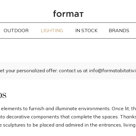
OUTDOOR
LIGHTING
IN STOCK
BRANDS
et your personalized offer: contact us at info@formatabitativi.
ps
ments to furnish and illuminate environments. Once lit, they 
into decorative components that complete the spaces. Thanks
ulptures to be placed and admired in the entrances, living r