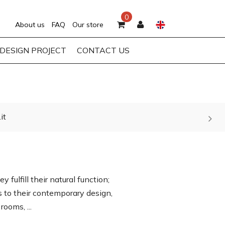
0
About us
FAQ
Our store
DESIGN PROJECT
CONTACT US
it
fulfill their natural function;
 to their contemporary design,
ooms, ...