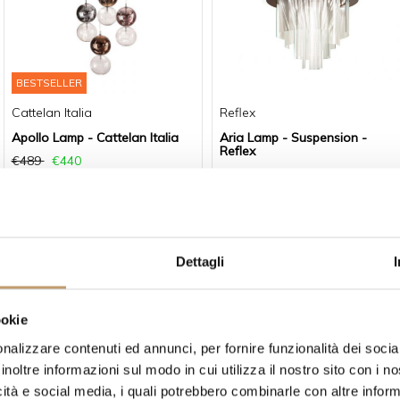
BESTSELLER
Cattelan Italia
Reflex
Apollo Lamp - Cattelan Italia
Aria Lamp - Suspension -
Reflex
€489
€440
Price on request
Dettagli
ookie
nalizzare contenuti ed annunci, per fornire funzionalità dei socia
inoltre informazioni sul modo in cui utilizza il nostro sito con i 
Porada
Ozzio Italia
icità e social media, i quali potrebbero combinarle con altre inform
Astra Lamp - Porada
Atollo Lamp - Ozzio Italia