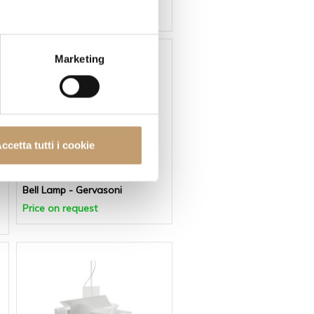
€2.708
€2.437
Marketing
ccetta tutti i cookie
Gervasoni
Bell Lamp - Gervasoni
Price on request