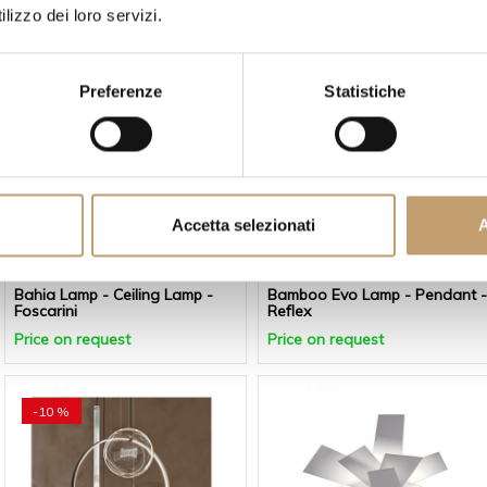
lizzo dei loro servizi.
Price on request
from
€1.912
Preferenze
Statistiche
Accetta selezionati
A
Foscarini
Reflex
Bahia Lamp - Ceiling Lamp -
Bamboo Evo Lamp - Pendant -
Foscarini
Reflex
Price on request
Price on request
-10 %