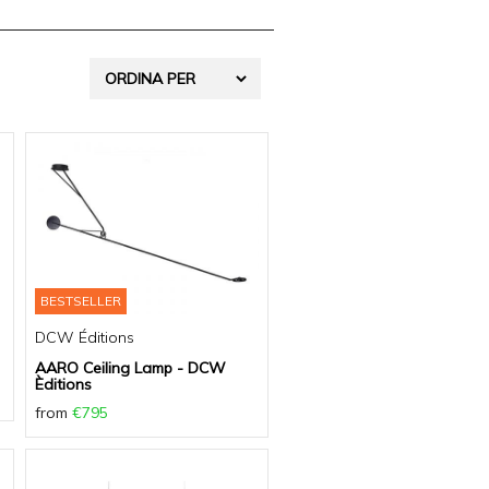
BESTSELLER
DCW Éditions
AARO Ceiling Lamp - DCW
Èditions
from
€795