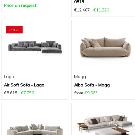
0818
Price on request
€12.467
€11.220
-10 %
Lago
Mogg
Air Soft Sofa - Lago
Alba Sofa - Mogg
€8.618
€7.756
from
€9.663