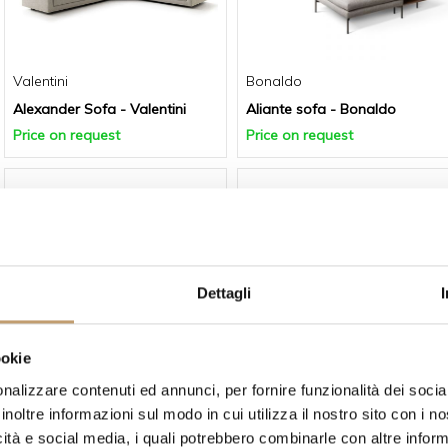
Valentini
Bonaldo
Alexander Sofa - Valentini
Aliante sofa - Bonaldo
Price on request
Price on request
Dettagli
Meridiani
Ditre Italia
ookie
Allen Sofa - Meridiani
Alta Sofa - Ditre Italia
nalizzare contenuti ed annunci, per fornire funzionalità dei socia
Price on request
Price on request
inoltre informazioni sul modo in cui utilizza il nostro sito con i 
icità e social media, i quali potrebbero combinarle con altre inform