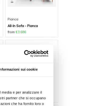
Pianca
All-In Sofa - Pianca
from
€3.686
-10 %
Informazioni sui cookie
Lago
Altana Sofa - Lago
l media e per analizzare il
€7.378
€6.640
nostri partner che si occupano
azioni che ha fornito loro o