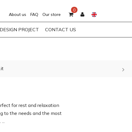
0
About us
FAQ
Our store
DESIGN PROJECT
CONTACT US
it
fect for rest and relaxation
ding to the needs and the most
...