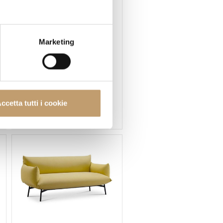
Marketing
Ligne Roset
ccetta tutti i cookie
Amédeé Sofa - Ligne Roset
Price on request