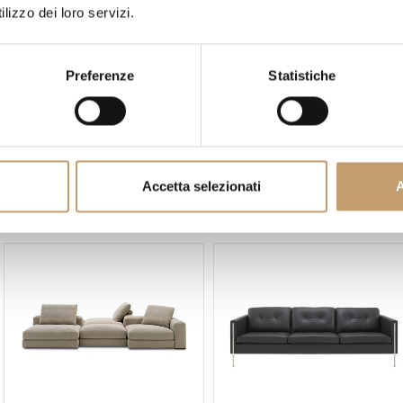
lizzo dei loro servizi.
Preferenze
Statistiche
Franco Ferri
Flexform
Accetta selezionati
A
Ambra Sofa - Franco Ferri
Ambroeus Sofa - Flexform
from
€2.869
Price on request