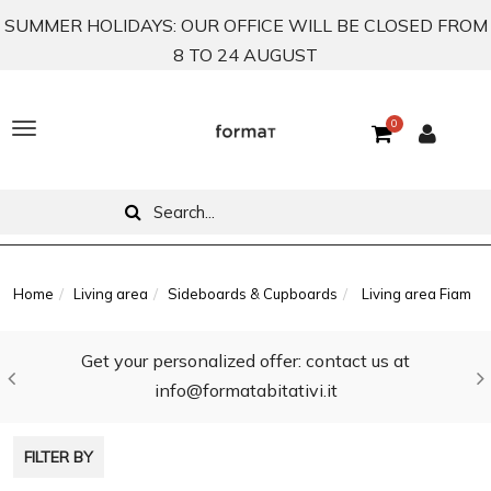
SUMMER HOLIDAYS: OUR OFFICE WILL BE CLOSED FROM
8 TO 24 AUGUST
0
T
o
g
g
l
Home
Living area
Sideboards & Cupboards
Living area Fiam
e
Get your personalized offer: contact us at
n
info@formatabitativi.it
a
v
FILTER BY
i