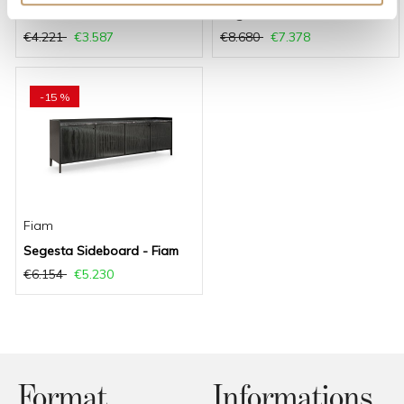
o
Palladio Uno Cabinet - Fiam
Segesta Bar cabinet - Fiam
€4.221
€3.587
€8.680
€7.378
-15 %
Fiam
Segesta Sideboard - Fiam
€6.154
€5.230
Format
Informations