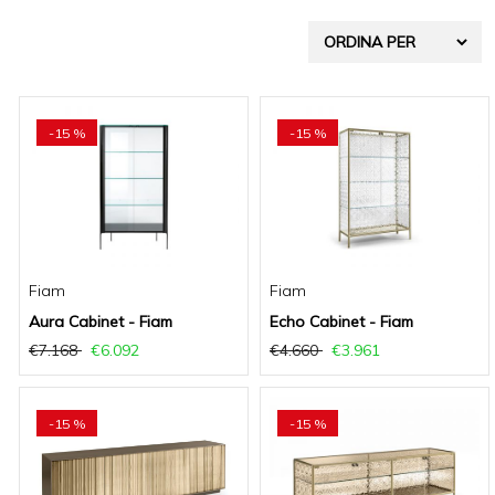
g
a
t
-15 %
-15 %
i
o
n
Fiam
Fiam
Aura Cabinet - Fiam
Echo Cabinet - Fiam
€7.168
€6.092
€4.660
€3.961
-15 %
-15 %