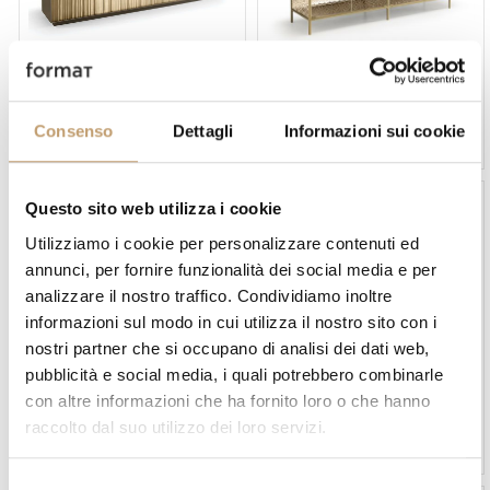
Fiam
Fiam
Echo Line Sideboard - Fiam
Echo Low Cabinet - Fiam
Consenso
Dettagli
Informazioni sui cookie
Price on request
€6.466
€5.496
Questo sito web utilizza i cookie
-15 %
-15 %
Utilizziamo i cookie per personalizzare contenuti ed
annunci, per fornire funzionalità dei social media e per
analizzare il nostro traffico. Condividiamo inoltre
informazioni sul modo in cui utilizza il nostro sito con i
BESTSELLER
nostri partner che si occupano di analisi dei dati web,
Fiam
Fiam
pubblicità e social media, i quali potrebbero combinarle
con altre informazioni che ha fornito loro o che hanno
Echo Sideboard - Fiam
Magique Totem Cabinet -
Fiam
raccolto dal suo utilizzo dei loro servizi.
€3.838
€3.262
€2.855
€2.426
S