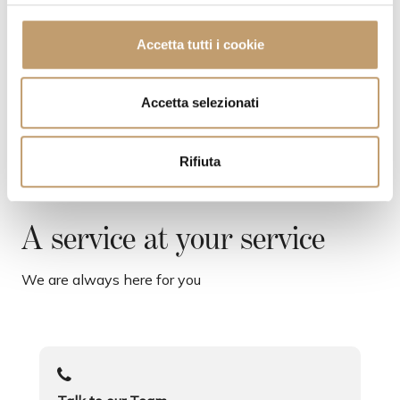
SHIPPING COSTS
l
c
Accetta tutti i cookie
o
CONTACTS
n
s
Accetta selezionati
e
n
Rifiuta
s
o
A service at your service
We are always here for you