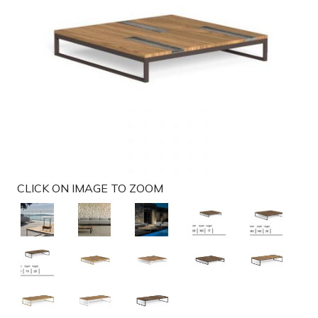
t
i
o
n
CLICK ON IMAGE TO ZOOM