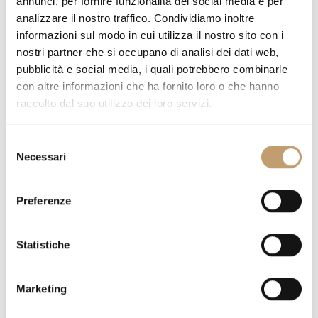
annunci, per fornire funzionalità dei social media e per
analizzare il nostro traffico. Condividiamo inoltre
informazioni sul modo in cui utilizza il nostro sito con i
nostri partner che si occupano di analisi dei dati web,
pubblicità e social media, i quali potrebbero combinarle
QUANTITY
con altre informazioni che ha fornito loro o che hanno
raccolto dal suo utilizzo dei loro servizi.
S
Necessari
e
PRICE ON REQUEST
l
e
Preferenze
z
DO YOU HAVE QUESTIONS ABOUT THIS PIECE?
WE ANSWER
i
ALL YOUR DOUBTS
o
Statistiche
n
REQUEST INFORMATION
e
Marketing
d
e