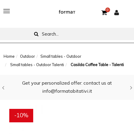
0
T
o
g
g
l
Home
Outdoor
Small tables - Outdoor
Small tables - Outdoor Talenti
Casilda Coffee Table - Talenti
e
n
Get your personalized offer: contact us at
a
info@formatabitativi.it
v
i
-10%
g
a