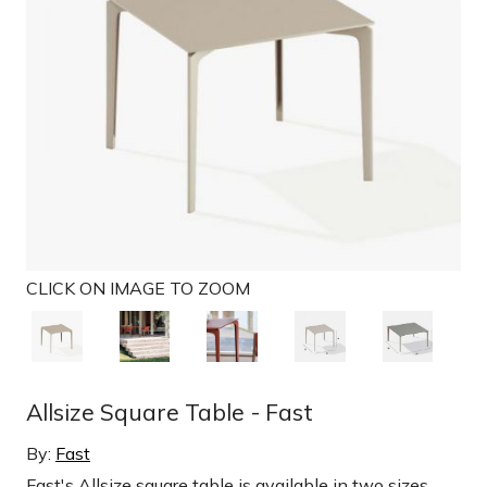
t
i
o
n
CLICK ON IMAGE TO ZOOM
Allsize Square Table - Fast
By:
Fast
Fast's Allsize square table is available in two sizes.