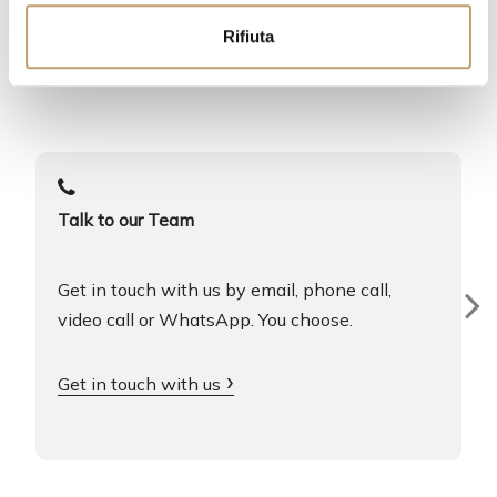
A service at your service
n
Rifiuta
s
We are always here for you
o
Talk to our Team
Get in touch with us by email, phone call,
video call or WhatsApp. You choose.
Get in touch with us