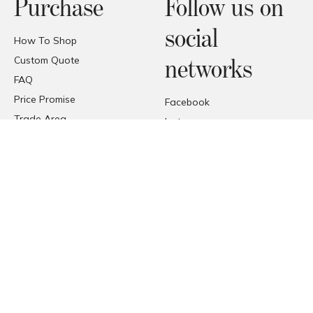
Purchase
Follow us on
social
How To Shop
Custom Quote
networks
FAQ
Price Promise
Facebook
Trade Area
Instagram
Deliveries
Pinterest
Reception of the products
© COPYRIGHT 2026 FORMAT
FORMAT SRL - VIA TETTI VALFRÈ 1, ORBASSANO, TORINO (TO),
ITALIA
P. I.V.A. 00482070018 | C.F. 00482070018 | REA TO - 336296 | C.V.
10.000 I.V.
PEC
MAURO@PEC.FORMATABITATIVI.IT