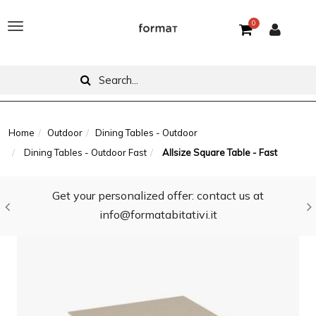
0
T
o
g
g
l
Home
Outdoor
Dining Tables - Outdoor
Dining Tables - Outdoor Fast
Allsize Square Table - Fast
e
n
Get your personalized offer: contact us at
a
info@formatabitativi.it
v
i
g
a