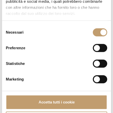
pubblicità e social media, i quali potrebbero combinarle
con altre informazioni che ha fornito loro o che hanno
raccolto dal suo utilizzo dei loro servizi.
PRICE ON REQUEST
S
DO YOU HAVE QUESTIONS ABOUT THIS PIECE?
WE ANSWER
Necessari
e
ALL YOUR DOUBTS
l
e
Preferenze
REQUEST INFORMATION
z
i
o
Statistiche
SHIPPING COSTS
n
e
Marketing
d
CONTACTS
e
l
c
Accetta tutti i cookie
o
n