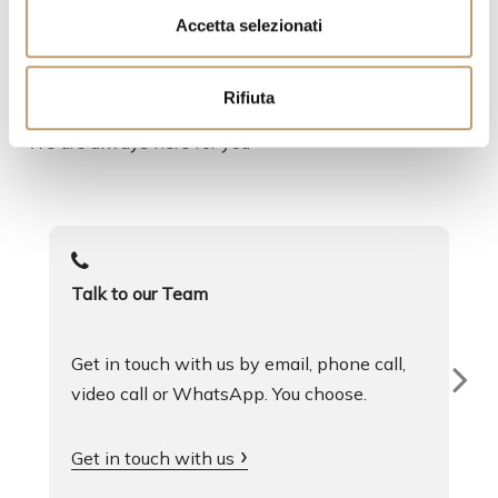
s
Accetta selezionati
e
n
A service at your service
Rifiuta
s
o
We are always here for you
Talk to our Team
Get in touch with us by email, phone call,
video call or WhatsApp. You choose.
Get in touch with us