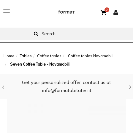
0
T
o
g
g
l
Home
Tables
Coffee tables
Coffee tables Novamobili
Seven Coffee Table - Novamobili
e
n
Get your personalized offer: contact us at
a
info@formatabitativi.it
v
i
g
a