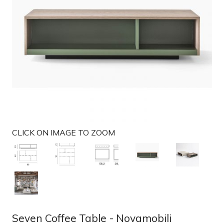
t
i
o
n
CLICK ON IMAGE TO ZOOM
Seven Coffee Table - Novamobili