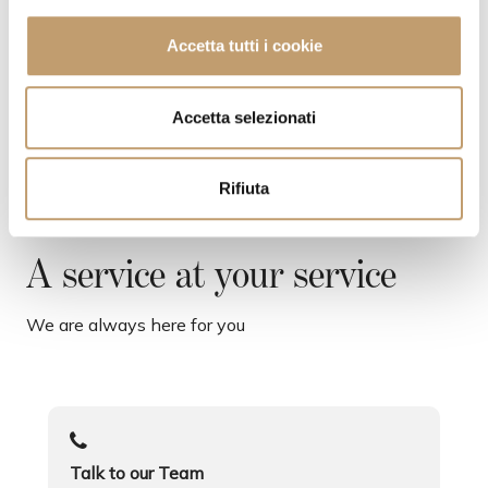
l
c
Accetta tutti i cookie
CONTACTS
o
n
s
Accetta selezionati
e
n
Rifiuta
s
o
A service at your service
We are always here for you
Talk to our Team