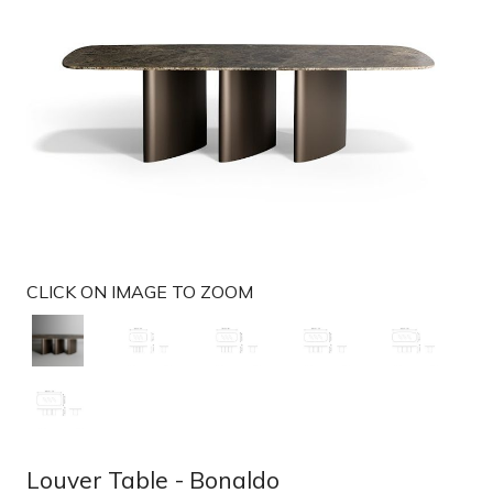
t
i
o
n
CLICK ON IMAGE TO ZOOM
Louver Table - Bonaldo