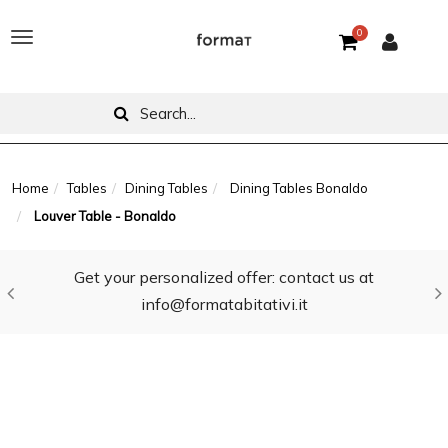
0
T
o
g
g
l
Home
Tables
Dining Tables
Dining Tables Bonaldo
Louver Table - Bonaldo
e
n
Get your personalized offer: contact us at
a
info@formatabitativi.it
v
i
g
a