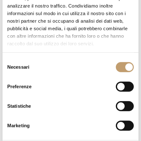
analizzare il nostro traffico. Condividiamo inoltre
informazioni sul modo in cui utilizza il nostro sito con i
nostri partner che si occupano di analisi dei dati web,
pubblicità e social media, i quali potrebbero combinarle
QUANTITY
con altre informazioni che ha fornito loro o che hanno
raccolto dal suo utilizzo dei loro servizi.
S
Necessari
e
PRICE ON REQUEST
l
e
Preferenze
z
DO YOU HAVE QUESTIONS ABOUT THIS PIECE?
WE ANSWER
i
ALL YOUR DOUBTS
o
Statistiche
REQUEST INFORMATION
n
e
Marketing
d
e
SHIPPING COSTS