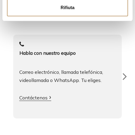
n
Rifiuta
s
Siempre estamos aquí para ti
o
Habla con nuestro equipo
Correo electrónico, llamada telefónica,
videollamada o WhatsApp. Tu eliges.
Contáctenos