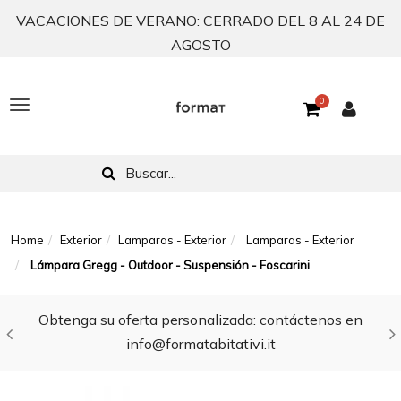
VACACIONES DE VERANO: CERRADO DEL 8 AL 24 DE
AGOSTO
0
T
o
g
g
l
Home
Exterior
Lamparas - Exterior
Lamparas - Exterior
Lámpara Gregg - Outdoor - Suspensión - Foscarini
e
n
Obtenga su oferta personalizada: contáctenos en
a
info@formatabitativi.it
v
i