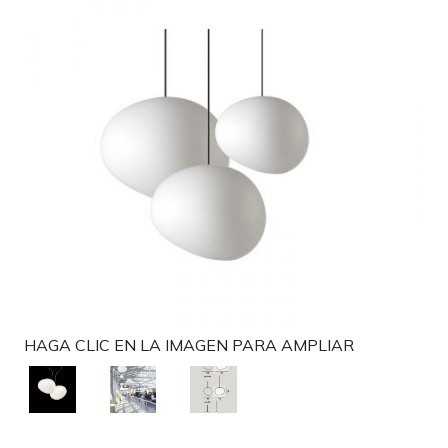
g
a
t
i
o
n
HAGA CLIC EN LA IMAGEN PARA AMPLIAR