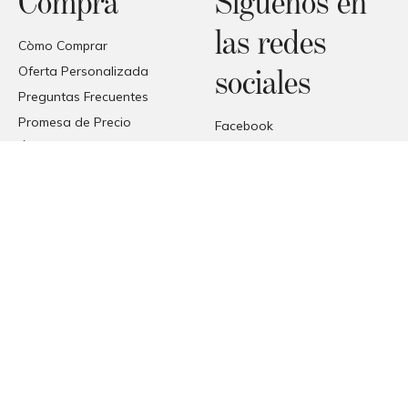
Compra
Síguenos en
las redes
Còmo Comprar
Oferta Personalizada
sociales
Preguntas Frecuentes
Promesa de Precio
Facebook
Área de comercio
Instagram
Entrega
Pinterest
Recepción de los productos
© COPYRIGHT 2026 FORMAT
FORMAT SRL - VIA TETTI VALFRÈ 1, ORBASSANO, TORINO (TO),
ITALIA
P. I.V.A. 00482070018 | C.F. 00482070018 | REA TO - 336296 | C.V.
10.000 I.V.
PEC
MAURO@PEC.FORMATABITATIVI.IT
WEB STRATEGY & DEVELOPMENT
EXE ADVISOR