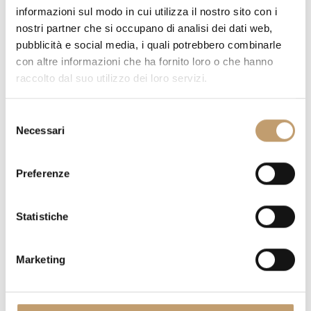
informazioni sul modo in cui utilizza il nostro sito con i
nostri partner che si occupano di analisi dei dati web,
pubblicità e social media, i quali potrebbero combinarle
con altre informazioni che ha fornito loro o che hanno
raccolto dal suo utilizzo dei loro servizi.
QUANTITÉ
S
Necessari
e
l
PRIX SUR DEMANDE
e
Preferenze
z
i
AVEZ-VOUS DES QUESTIONS SUR CETTE PIÈCE?
NOUS
o
Statistiche
n
RÉPONDONS À TOUS VOS DOUTES
e
Marketing
DEMANDER DES INFORMATIONS
d
e
l