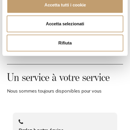
FRAIS DE LIVRAISON
c
Accetta tutti i cookie
o
n
CONTACTS
s
Accetta selezionati
e
n
Rifiuta
s
o
Un service à votre service
Nous sommes toujours disponibles pour vous