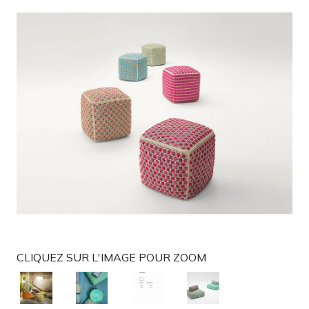
g
a
t
i
o
n
CLIQUEZ SUR L'IMAGE POUR ZOOM