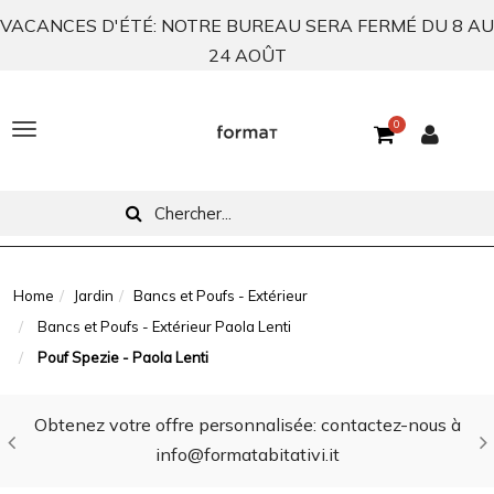
VACANCES D'ÉTÉ: NOTRE BUREAU SERA FERMÉ DU 8 AU
24 AOÛT
0
T
o
g
g
l
Home
Jardin
Bancs et Poufs - Extérieur
Bancs et Poufs - Extérieur Paola Lenti
e
Pouf Spezie - Paola Lenti
n
a
Obtenez votre offre personnalisée: contactez-nous à
v
info@formatabitativi.it
i