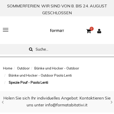
SOMMERFERIEN: WIR SIND VON 8. BIS 24. AUGUST
GESCHLOSSEN
0
T
o
g
g
l
Home
Outdoor
Bänke und Hocker - Outdoor
Bänke und Hocker - Outdoor Paola Lenti
e
Spezie Pouf - Paola Lenti
n
a
Holen Sie sich Ihr individuelles Angebot: Kontaktieren Sie
v
uns unter info@formatabitativi.it
i