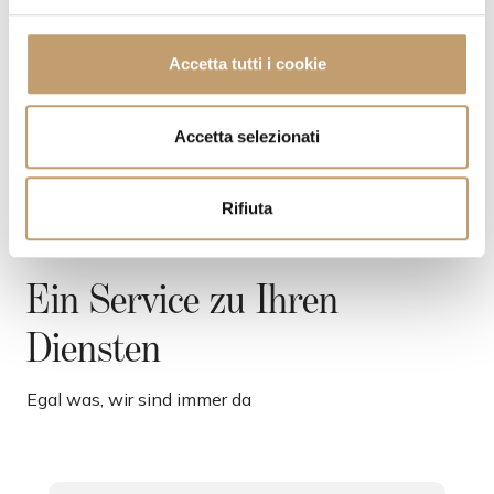
e
VERSANDKOSTEN
l
c
Accetta tutti i cookie
o
KONTAKTE
n
s
Accetta selezionati
e
n
Rifiuta
s
o
Ein Service zu Ihren
Diensten
Egal was, wir sind immer da