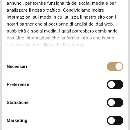
annunci, per fornire funzionalità dei social media e per
analizzare il nostro traffico. Condividiamo inoltre
informazioni sul modo in cui utilizza il nostro sito con i
nostri partner che si occupano di analisi dei dati web,
pubblicità e social media, i quali potrebbero combinarle
MENGE
con altre informazioni che ha fornito loro o che hanno
raccolto dal suo utilizzo dei loro servizi.
S
Necessari
e
FORDERN SIE EIN ANGEBOT
l
e
Preferenze
z
HABEN SIE FRAGEN ZU DIESEM STÜCK?
WIR BEANTWORTEN
i
ALLE IHRE FRAGEN
o
Statistiche
n
FORDERN SIE INFORMATIONEN
e
Marketing
d