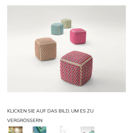
g
a
t
i
o
n
KLICKEN SIE AUF DAS BILD, UM ES ZU
VERGRÖSSERN