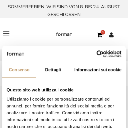
SOMMERFERIEN: WIR SIND VON 8. BIS 24. AUGUST
GESCHLOSSEN
0
T
o
g
g
Consenso
Dettagli
Informazioni sui cookie
l
Home
In Stock
Betten und Schlafzimmer
In Stock Talenti
e
Questo sito web utilizza i cookie
Holen Sie sich Ihr individuelles Angebot: Kontaktieren Sie
n
Utilizziamo i cookie per personalizzare contenuti ed
uns unter info@formatabitativi.it
a
annunci, per fornire funzionalità dei social media e per
analizzare il nostro traffico. Condividiamo inoltre
v
FILTERN NACH
informazioni sul modo in cui utilizza il nostro sito con i
i
nostri partner che si occupano di analisi dei dati web,