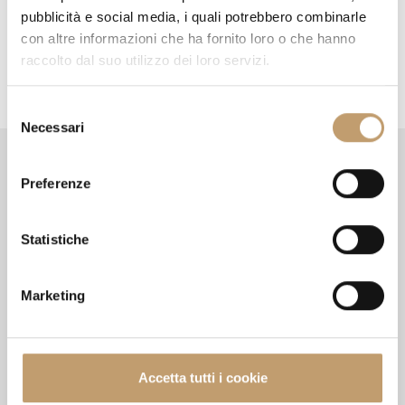
pubblicità e social media, i quali potrebbero combinarle
g
con altre informazioni che ha fornito loro o che hanno
a
raccolto dal suo utilizzo dei loro servizi.
t
S
i
Necessari
e
o
l
Format
Informatione
e
n
Preferenze
z
n
Treffpunkt für
i
Designliebhaber und die
o
Statistiche
Wer sind wir
n
besten italienischen und
Kontakt
e
internationalen Marken
Marketing
d
Zahlungsmethoden
e
Rücksendung
l
Allgemeine
c
Accetta tutti i cookie
Geschäftsbedingungen
o