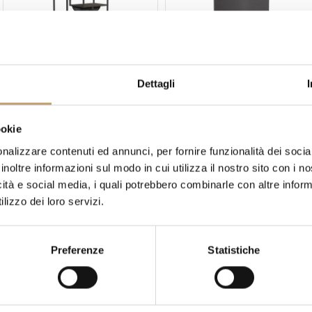
Dettagli
Talenti
Talenti
Jackie Pflanzer - Talenti
Kukà Pflanzgefäß - Talenti
Preis auf Anfrage
Preis auf Anfrage
ookie
nalizzare contenuti ed annunci, per fornire funzionalità dei socia
inoltre informazioni sul modo in cui utilizza il nostro sito con i 
-10 %
-10 %
icità e social media, i quali potrebbero combinarle con altre inform
lizzo dei loro servizi.
Preferenze
Statistiche
Talenti
Talenti
Path Pflanzgefäß - Talenti
Tikal Regal – Talente