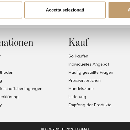
Preis auf Anfrage
Preis auf Anfrage
Accetta selezionati
A
mationen
Kauf
r
So Kaufen
Individuelles Angebot
thoden
Häufig gestellte Fragen
g
Preisversprechen
Geschäftsbedingungen
Handelszone
erklärung
Lieferung
y
Empfang der Produkte
© COPYRIGHT 2026 FORMAT