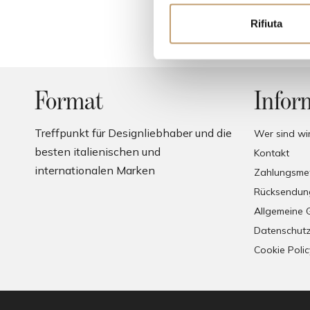
i
o
Rifiuta
n
e
d
e
Format
Infor
l
c
Treffpunkt für Designliebhaber und die
Wer sind wi
o
besten italienischen und
Kontakt
n
internationalen Marken
s
Zahlungsme
e
Rücksendun
n
Allgemeine 
s
Datenschutz
o
Cookie Polic