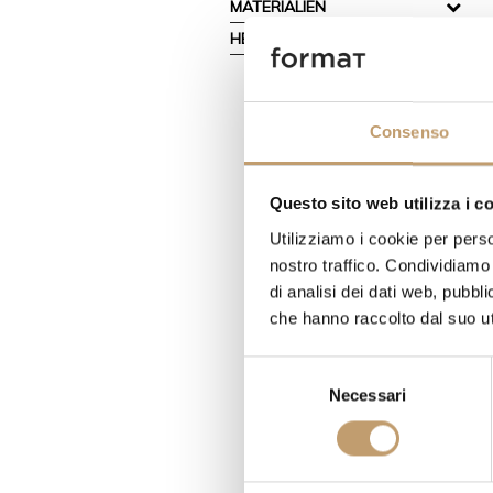
MATERIALIEN
HERSTELLER
Consenso
Questo sito web utilizza i c
Utilizziamo i cookie per perso
nostro traffico. Condividiamo 
di analisi dei dati web, pubbl
che hanno raccolto dal suo uti
S
Necessari
e
l
e
z