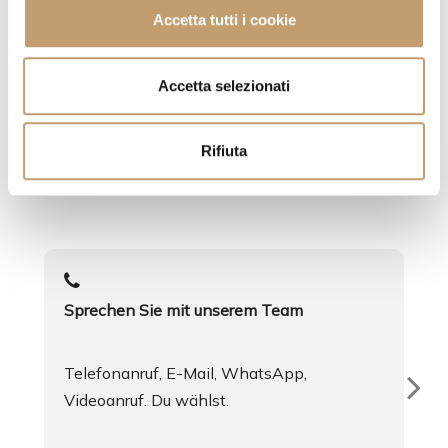
c
Accetta tutti i cookie
o
n
Ein Service zu Ihren
s
Accetta selezionati
e
Diensten
n
Rifiuta
s
Egal was, wir sind immer da
o
Sprechen Sie mit unserem Team
Telefonanruf, E-Mail, WhatsApp,
Videoanruf. Du wählst.