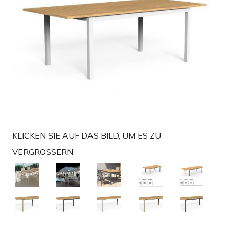
t
i
o
n
KLICKEN SIE AUF DAS BILD, UM ES ZU
VERGRÖSSERN