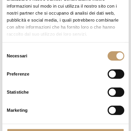
informazioni sul modo in cui utilizza il nostro sito con i
nostri partner che si occupano di analisi dei dati web,
FORDERN SIE EIN ANGEBOT
pubblicità e social media, i quali potrebbero combinarle
con altre informazioni che ha fornito loro o che hanno
raccolto dal suo utilizzo dei loro servizi.
HABEN SIE FRAGEN ZU DIESEM STÜCK?
WIR BEANTWORTEN
ALLE IHRE FRAGEN
S
Necessari
FORDERN SIE INFORMATIONEN
e
l
e
Preferenze
z
VERSANDKOSTEN
i
o
Statistiche
KONTAKTE
n
e
Marketing
d
e
l