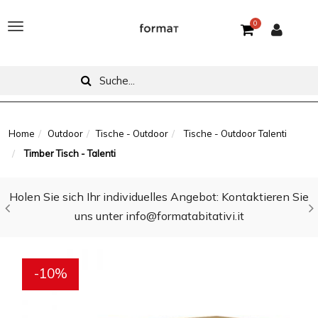
0
T
o
g
g
l
Home
Outdoor
Tische - Outdoor
Tische - Outdoor Talenti
Timber Tisch - Talenti
e
n
Holen Sie sich Ihr individuelles Angebot: Kontaktieren Sie
a
uns unter info@formatabitativi.it
v
i
-10%
g
a